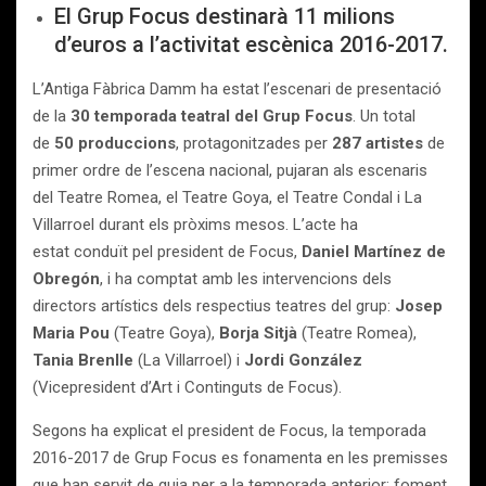
El Grup Focus destinarà 11 milions
d’euros a l’activitat escènica 2016-2017.
L’Antiga Fàbrica Damm ha estat l’escenari de presentació
de la
30 temporada teatral del Grup Focus
. Un total
de
50 produccions
, protagonitzades per
287 artistes
de
primer ordre de l’escena nacional, pujaran als escenaris
del Teatre Romea, el Teatre Goya, el Teatre Condal i La
Villarroel durant els pròxims mesos. L’acte ha
estat conduït pel president de Focus,
Daniel Martínez de
Obregón
, i ha comptat amb les intervencions dels
directors artístics dels respectius teatres del grup:
Josep
Maria Pou
(Teatre Goya),
Borja Sitjà
(Teatre Romea),
Tania Brenlle
(La Villarroel) i
Jordi González
(Vicepresident d’Art i Continguts de Focus).
Segons ha explicat el president de Focus, la temporada
2016-2017 de Grup Focus es fonamenta en les premisses
que han servit de guia per a la temporada anterior: foment