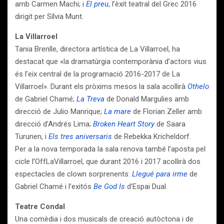
amb Carmen Machi; i
El preu
, l’èxit teatral del Grec 2016
dirigit per Sílvia Munt.
La Villarroel
Tania Brenlle, directora artística de La Villarroel, ha
destacat que «la dramatúrgia contemporània d’actors vius
és l’eix central de la programació 2016-2017 de La
Villarroel». Durant els pròxims mesos la sala acollirà
Othelo
de Gabriel Chamé;
La Treva
de Donald Margulies amb
direcció de Julio Manrique;
La mare
de Florian Zeller amb
direcció d’Andrés Lima;
Broken Heart Story
de Saara
Turunen, i
Els tres aniversaris
de Rebekka Kricheldorf.
Per a la nova temporada la sala renova també l’aposta pel
cicle l’OffLaVillarroel, que durant 2016 i 2017 acollirà dos
espectacles de clown sorprenents:
Llegué para irme
de
Gabriel Chamé i l’exitós
Be God Is
d’Espai Dual.
Teatre Condal
Una comèdia i dos musicals de creació autòctona i de