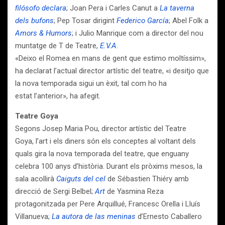
filósofo declara
; Joan Pera i Carles Canut a
La taverna
dels bufons
; Pep Tosar dirigint
Federico García
; Abel Folk a
Amors & Humors
; i Julio Manrique com a director del nou
muntatge de T de Teatre,
E.V.A
.
«Deixo el Romea en mans de gent que estimo moltíssim»,
ha declarat l’actual director artístic del teatre, «i desitjo que
la nova temporada sigui un èxit, tal com ho ha
estat l’anterior», ha afegit.
Teatre Goya
Segons Josep Maria Pou, director artístic del Teatre
Goya, l’art i els diners són els conceptes al voltant dels
quals gira la nova temporada del teatre, que enguany
celebra 100 anys d’història. Durant els pròxims mesos, la
sala acollirà
Caiguts del cel
de Sébastien Thiéry amb
direcció de Sergi Belbel;
Art
de Yasmina Reza
protagonitzada per Pere Arquillué, Francesc Orella i Lluís
Villanueva;
La autora de las meninas
d’Ernesto Caballero