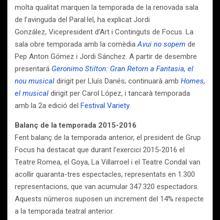
molta qualitat marquen la temporada de la renovada sala
de l’avinguda del Paral·lel, ha explicat Jordi
González, Vicepresident d’Art i Continguts de Focus. La
sala obre temporada amb la comèdia
Avui no sopem
de
Pep Anton Gómez i Jordi Sánchez. A partir de desembre
presentará
Geronimo Stilton: Gran Retorn a Fantasia, el
nou musical
dirigit per Lluís Danés; continuarà amb
Homes,
el musical
dirigit per Carol López, i tancarà temporada
amb la 2a edició del
Festival Variety
.
Balanç de la temporada 2015-2016
Fent balanç de la temporada anterior, el president de Grup
Focus ha destacat que durant l’exercici 2015-2016 el
Teatre Romea, el Goya, La Villarroel i el Teatre Condal van
acollir quaranta-tres espectacles, representats en 1.300
representacions, que van acumular 347.320 espectadors.
Aquests números suposen un increment del 14% respecte
a la temporada teatral anterior.