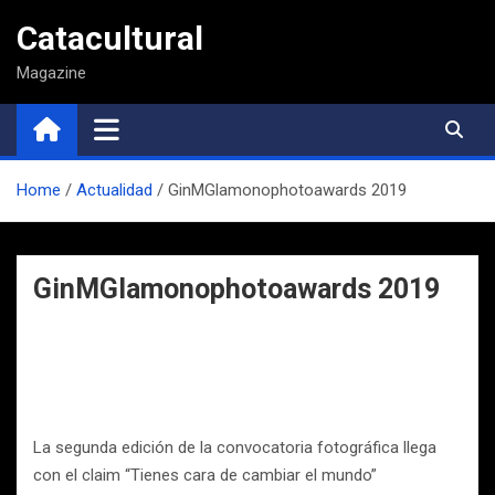
Saltar
Catacultural
al
contenido
Magazine
Home
Actualidad
GinMGlamonophotoawards 2019
GinMGlamonophotoawards 2019
La segunda edición de la convocatoria fotográfica llega
con el claim “Tienes cara de cambiar el mundo”