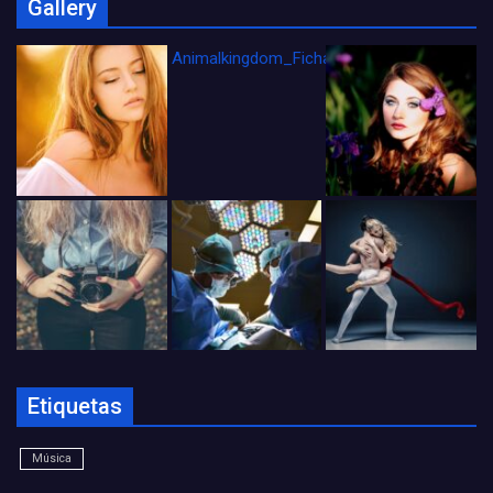
Gallery
Animalkingdom_FichaCine
Etiquetas
Música