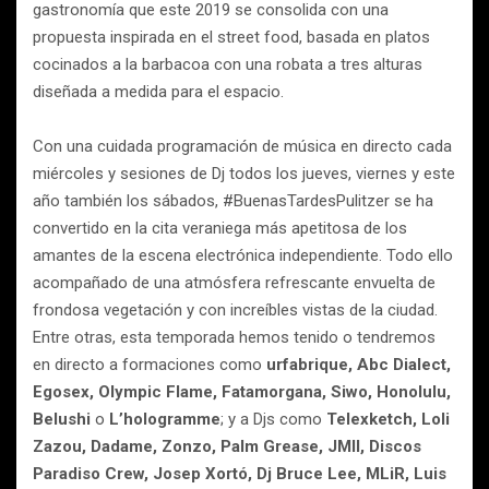
gastronomía que este 2019 se consolida con una
propuesta inspirada en el street food, basada en platos
cocinados a la barbacoa con una robata a tres alturas
diseñada a medida para el espacio.
Con una cuidada programación de música en directo cada
miércoles y sesiones de Dj todos los jueves, viernes y este
año también los sábados, #BuenasTardesPulitzer se ha
convertido en la cita veraniega más apetitosa de los
amantes de la escena electrónica independiente. Todo ello
acompañado de una atmósfera refrescante envuelta de
frondosa vegetación y con increíbles vistas de la ciudad.
Entre otras, esta temporada hemos tenido o tendremos
en directo a formaciones como
urfabrique, Abc Dialect,
Egosex, Olympic Flame, Fatamorgana, Siwo, Honolulu,
Belushi
o
L’hologramme
; y a Djs como
Telexketch, Loli
Zazou, Dadame, Zonzo, Palm Grease, JMII, Discos
Paradiso Crew, Josep Xortó, Dj Bruce Lee, MLiR, Luis