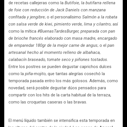
de recetas callejeras como la
Butifoie, la butifarra rellena
de foie con reducción de Jack Daniels con manzana
confitada y jengibre
; o el personalísimo
Salmón a la robata
con salsa verde de kiwi, pimiento verde, lima y cilantro
; así
como la mítica
#BuenasTardesBurger, preparada con pan
de brioche francés elaborado con masa madre, encargado
de emparedar 180gr de la mejor carne de angus
; o el
pan
artesanal hecho al momento relleno de albahaca,
calabacín braseado, tomate seco y piñones tostados
.
Entre los postres se pueden degustar caprichos dulces
como la
piña-mojito
, que tantas alegrías cosechó la
temporada pasada entro los más golosos. Además, como
novedad, será posible degustar dúos pensados para
compartir con los hits de la carta habitual de la terraza,
como las croquetas caseras o las bravas.
El menú líquido también se intensifica esta temporada en