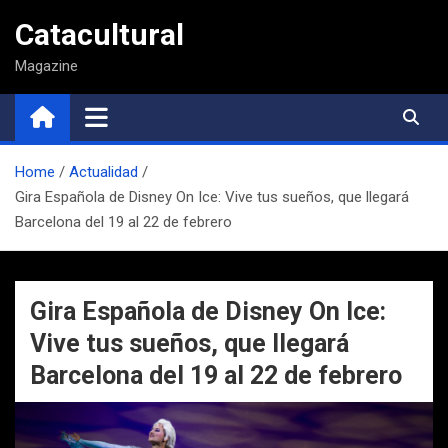
Saltar
Catacultural
al
contenido
Magazine
Home
Actualidad
Gira Española de Disney On Ice: Vive tus sueños, que llegará
Barcelona del 19 al 22 de febrero
Gira Española de Disney On Ice:
Vive tus sueños, que llegará
Barcelona del 19 al 22 de febrero