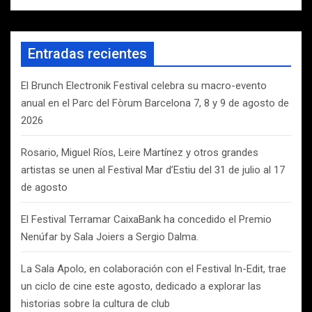
s
c
a
Entradas recientes
r
El Brunch Electronik Festival celebra su macro-evento
anual en el Parc del Fòrum Barcelona 7, 8 y 9 de agosto de
2026
Rosario, Miguel Ríos, Leire Martínez y otros grandes
artistas se unen al Festival Mar d’Estiu del 31 de julio al 17
de agosto
El Festival Terramar CaixaBank ha concedido el Premio
Nenúfar by Sala Joiers a Sergio Dalma.
La Sala Apolo, en colaboración con el Festival In-Edit, trae
un ciclo de cine este agosto, dedicado a explorar las
historias sobre la cultura de club