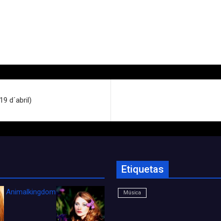
9 d´abril)
Etiquetas
Animalkingdom_FichaCine
Música