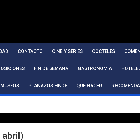
DAD
CONTACTO
CINE Y SERIES
COCTELES
COMEN
POSICIONES
FIN DE SEMANA
GASTRONOMIA
HOTELE
MUSEOS
PLANAZOS FINDE
QUE HACER
RECOMENDA
abril)