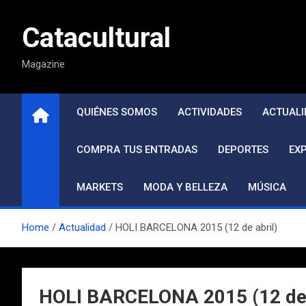
Saltar
al
Catacultural
contenido
Magazine
QUIÉNES SOMOS
ACTIVIDADES
ACTUALI
COMPRA TUS ENTRADAS
DEPORTES
EX
MARKETS
MODA Y BELLEZA
MÚSICA
Home
Actualidad
HOLI BARCELONA 2015 (12 de abril)
HOLI BARCELONA 2015 (12 de 