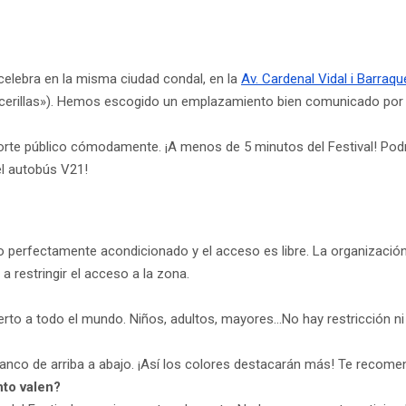
 celebra en la misma ciudad condal, en la
Av. Cardenal Vidal i Barraqu
 cerillas»). Hemos escogido un emplazamiento bien comunicado por 
orte público cómodamente. ¡A menos de 5 minutos del Festival! Podrá
el autobús V21!
erto perfectamente acondicionado y el acceso es libre. La organizaci
a restringir el acceso a la zona.
rto a todo el mundo. Niños, adultos, mayores…No hay restricción ni 
r blanco de arriba a abajo. ¡Así los colores destacarán más! Te reco
nto valen?