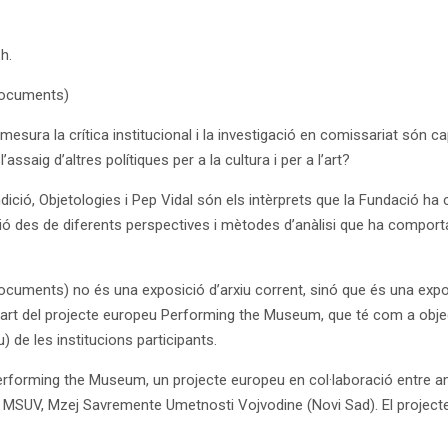
h.
documents)
sura la crítica institucional i la investigació en comissariat són 
assaig d’altres polítiques per a la cultura i per a l’art?
ó, Objetologies i Pep Vidal són els intèrprets que la Fundació ha conv
ció des de diferents perspectives i mètodes d’anàlisi que ha compor
nts) no és una exposició d’arxiu corrent, sinó que és una exposici
part del projecte europeu Performing the Museum, que té com a object
iu) de les institucions participants.
erforming the Museum, un projecte europeu en col·laboració entre
 i MSUV, Mzej Savremente Umetnosti Vojvodine (Novi Sad). El projecte