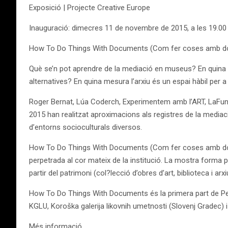
Exposició | Projecte Creative Europe
Inauguració: dimecres 11 de novembre de 2015, a les 19.00 
How To Do Things With Documents (Com fer coses amb 
Què se’n pot aprendre de la mediació en museus? En quina me
alternatives? En quina mesura l’arxiu és un espai hàbil per a l’
Roger Bernat, Lúa Coderch, Experimentem amb l’ART, LaFundici
2015 han realitzat aproximacions als registres de la media
d’entorns socioculturals diversos.
How To Do Things With Documents (Com fer coses amb docume
perpetrada al cor mateix de la institució. La mostra forma 
partir del patrimoni (col?lecció d’obres d’art, biblioteca i arx
How To Do Things With Documents és la primera part de P
KGLU, Koroška galerija likovnih umetnosti (Slovenj Gradec)
Més informació