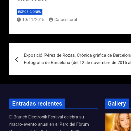
EXPOSICIONES
10/11/2015
Catacultural
Navegación
Exposició ‘Pérez de Rozas. Crònica gràfica de Barcelona
de
Fotogràfic de Barcelona (del 12 de novembre de 2015 a
entradas
Entradas recientes
Gallery
El Brunch Electronik Festival celebra su
macro-evento anual en el Parc del Fòrum