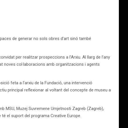
capaces de generar no sols obres d’art sinó també
idat per realitzar prospeccions a l’Arxiu. Al llarg de l’any
tat noves col·laboracions amb organitzacions i agents
ó feta a l’arxiu de la Fundació, una intervenció
iu principal reflexionar al voltant del concepte de museu a
 amb MSU, Muzej Suvremene Umjetnosti Zagreb (Zagreb),
 té el suport del programa Creative Europe.