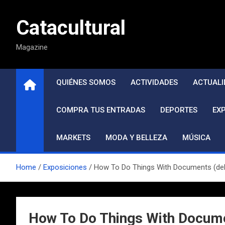
Saltar
al
Catacultural
contenido
Magazine
QUIÉNES SOMOS
ACTIVIDADES
ACTUALI
COMPRA TUS ENTRADAS
DEPORTES
EX
MARKETS
MODA Y BELLEZA
MÚSICA
Home
Exposiciones
How To Do Things With Documents (del
How To Do Things With Docume