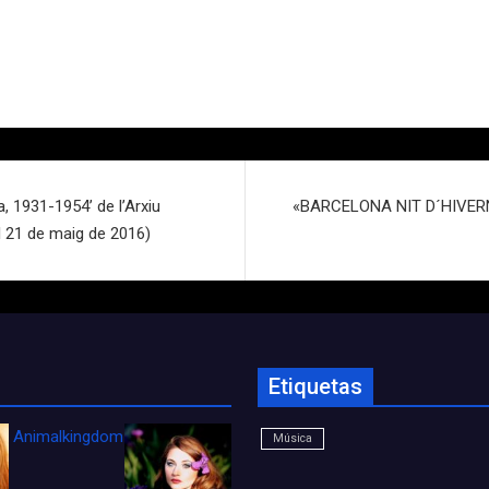
, 1931-1954’ de l’Arxiu
«BARCELONA NIT D´HIVERN»
l 21 de maig de 2016)
Etiquetas
Animalkingdom_FichaCine
Música