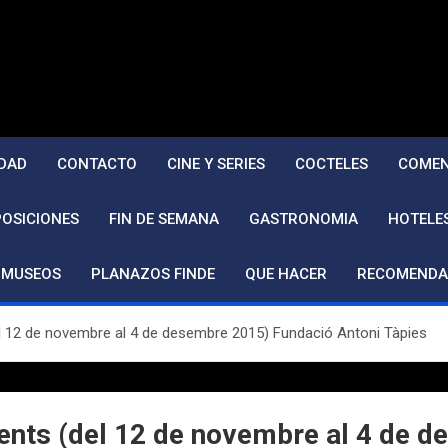
DAD
CONTACTO
CINE Y SERIES
COCTELES
COMEN
POSICIONES
FIN DE SEMANA
GASTRONOMIA
HOTELE
MUSEOS
PLANAZOS FINDE
QUE HACER
RECOMENDA
 12 de novembre al 4 de desembre 2015) Fundació Antoni Tàpies
nts (del 12 de novembre al 4 de d