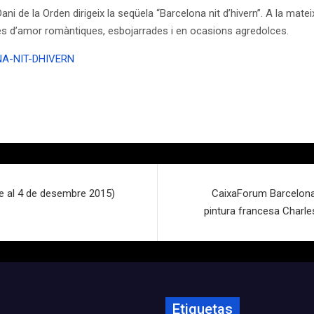
ani de la Orden dirigeix la seqüela “Barcelona nit d’hivern”. A la mate
ies d’amor romàntiques, esbojarrades i en ocasions agredolces.
NA-NIT-DHIVERN
 al 4 de desembre 2015)
CaixaForum Barcelona 
pintura francesa Charle
Etiquetas