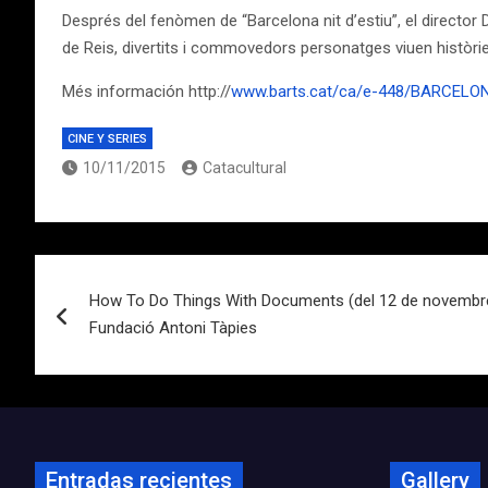
Després del fenòmen de “Barcelona nit d’estiu”, el director D
de Reis, divertits i commovedors personatges viuen històr
Més información http://
www.barts.cat/ca/e-448/BARCELO
CINE Y SERIES
10/11/2015
Catacultural
Navegación
How To Do Things With Documents (del 12 de novembre
de
Fundació Antoni Tàpies
entradas
Entradas recientes
Gallery