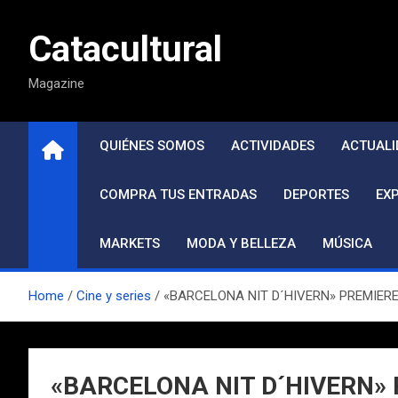
Saltar
al
Catacultural
contenido
Magazine
QUIÉNES SOMOS
ACTIVIDADES
ACTUALI
COMPRA TUS ENTRADAS
DEPORTES
EX
MARKETS
MODA Y BELLEZA
MÚSICA
Home
Cine y series
«BARCELONA NIT D´HIVERN» PREMIERE E
«BARCELONA NIT D´HIVERN» P