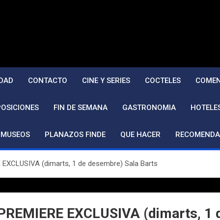
DAD
CONTACTO
CINE Y SERIES
COCTELES
COMEN
POSICIONES
FIN DE SEMANA
GASTRONOMIA
HOTELE
MUSEOS
PLANAZOS FINDE
QUE HACER
RECOMENDA
XCLUSIVA (dimarts, 1 de desembre) Sala Barts
REMIERE EXCLUSIVA (dimarts, 1 d