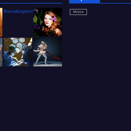
Animalkingdom_FichaCine
Música