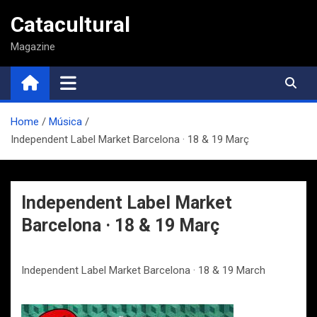
Saltar
Catacultural
al
contenido
Magazine
Home
Música
Independent Label Market Barcelona · 18 & 19 Març
Independent Label Market
Barcelona · 18 & 19 Març
Independent Label Market Barcelona · 18 & 19 March