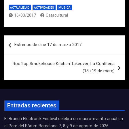
ACTUALIDAD
ACTIVIDADES
MÚSICA
16/03/2017
Catacultural
Navegación
Estrenos de cine 17 de marzo 2017
de
entradas
Rooftop Smokehouse Kitchen Takeover: La Confiteria
(18 i 19 de març)
Entradas recientes
El Brunch Electronik Festival celebra su macro-evento anual en
el Parc del Fòrum Barcelona 7, 8 y 9 de agosto de 2026