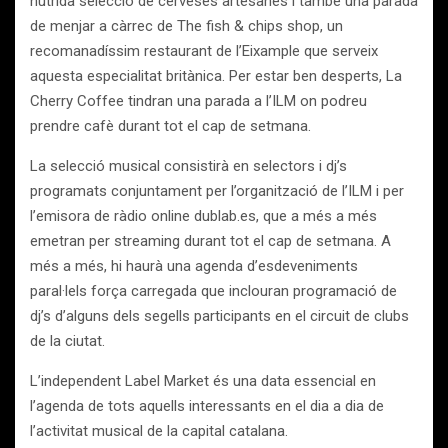
nutrida selecció de cerveses artesanes i també una parada
de menjar a càrrec de The fish & chips shop, un
recomanadíssim restaurant de l’Eixample que serveix
aquesta especialitat britànica. Per estar ben desperts, La
Cherry Coffee tindran una parada a l’ILM on podreu
prendre cafè durant tot el cap de setmana.
La selecció musical consistirà en selectors i dj’s
programats conjuntament per l’organització de l’ILM i per
l’emisora de ràdio online dublab.es, que a més a més
emetran per streaming durant tot el cap de setmana. A
més a més, hi haurà una agenda d’esdeveniments
paral·lels força carregada que inclouran programació de
dj’s d’alguns dels segells participants en el circuit de clubs
de la ciutat.
L’independent Label Market és una data essencial en
l’agenda de tots aquells interessants en el dia a dia de
l’activitat musical de la capital catalana.