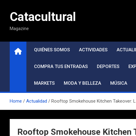
Saltar
al
Catacultural
contenido
Magazine
QUIÉNES SOMOS
ACTIVIDADES
ACTUALI
COMPRA TUS ENTRADAS
DEPORTES
EX
MARKETS
MODA Y BELLEZA
MÚSICA
Home
Actualidad
Rooftop Smokehouse Kitchen Takeover: La 
Rooftop Smokehouse Kitchen Ta