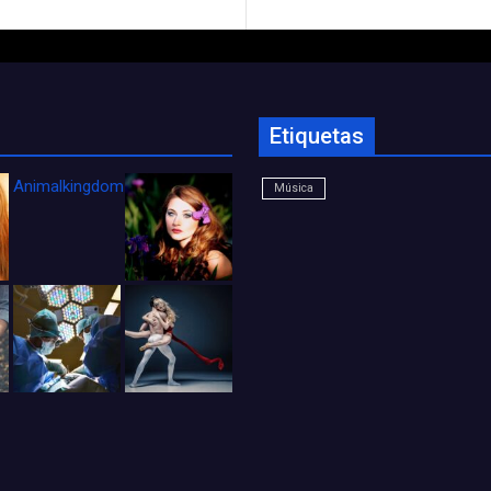
Etiquetas
Animalkingdom_FichaCine
Música