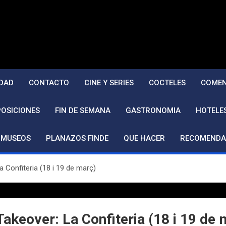
DAD
CONTACTO
CINE Y SERIES
COCTELES
COMEN
POSICIONES
FIN DE SEMANA
GASTRONOMIA
HOTELE
MUSEOS
PLANAZOS FINDE
QUE HACER
RECOMENDA
Confiteria (18 i 19 de març)
keover: La Confiteria (18 i 19 de 