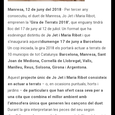
Manresa, 12 de juny del 2018 ·
Per tercer any
consecutiu, el duet de Manresa, Jo Jet i Maria Ribot,
emprenen la
‘Gira de Terrats 2018’
, que enguany tindrà
lloc del 17 de juny al 12 de juliol. Un format que ha
esdevingut distintiu de
Jo Jet i Maria Ribot
i que
s’inaugurarà aquest
diumenge 17 de juny a Barcelona
.
Un cop iniciada, la gira 2018 els portarà actuar a terrats de
10 municipis de tot Catalunya:
Barcelona, Manresa, Sant
Joan de Mediona, Cornellà de Llobregat, Valls,
Manlleu, Reus, Solsona, Girona
i
Argentona.
Aquest
projecte únic de Jo Jet i Maria Ribot consisteix
en
actuar a terrats
– o, en ocasions puntuals, horts i
jardins –
de particulars que han ofert casa seva per a
una cita que combina el millor ambient amb
l’atmosfera única que generen les cançons del duet
.
Durant la gira interpretaran les peces del seu segon