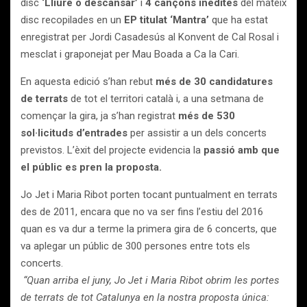
disc
‘Lliure o descansar’
i
4 cançons inèdites
del mateix
disc recopilades en un
EP titulat ‘Mantra’
que ha estat
enregistrat per Jordi Casadesús al Konvent de Cal Rosal i
mesclat i graponejat per Mau Boada a Ca la Cari.
En aquesta edició s’han rebut
més de 30 candidatures
de terrats
de tot el territori català i, a una setmana de
començar la gira, ja s’han registrat
més de 530
sol·licituds d’entrades
per assistir a un dels concerts
previstos. L’èxit del projecte evidencia la
passió amb que
el públic es pren la proposta.
Jo Jet i Maria Ribot porten tocant puntualment en terrats
des de 2011, encara que no va ser fins l’estiu del 2016
quan es va dur a terme la primera gira de 6 concerts, que
va aplegar un públic de 300 persones entre tots els
concerts.
“Quan arriba el juny, Jo Jet i Maria Ribot obrim les portes
de terrats de tot Catalunya en la nostra proposta única: