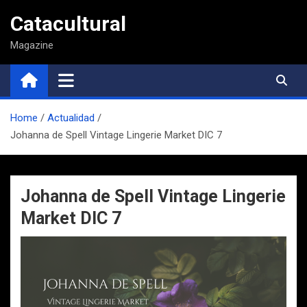
Saltar
Catacultural
al
contenido
Magazine
Home
Actualidad
Johanna de Spell Vintage Lingerie Market DIC 7
Johanna de Spell Vintage Lingerie
Market DIC 7