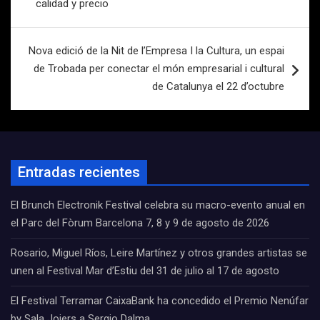
entradas
calidad y precio
Nova edició de la Nit de l’Empresa I la Cultura, un espai
de Trobada per conectar el món empresarial i cultural
de Catalunya el 22 d’octubre
Entradas recientes
El Brunch Electronik Festival celebra su macro-evento anual en
el Parc del Fòrum Barcelona 7, 8 y 9 de agosto de 2026
Rosario, Miguel Ríos, Leire Martínez y otros grandes artistas se
unen al Festival Mar d’Estiu del 31 de julio al 17 de agosto
El Festival Terramar CaixaBank ha concedido el Premio Nenúfar
by Sala Joiers a Sergio Dalma.