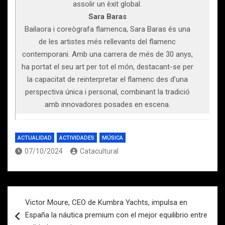
assolir un èxit global.
Sara Baras
Bailaora i coreògrafa flamenca, Sara Baras és una
de les artistes més rellevants del flamenc
contemporani. Amb una carrera de més de 30 anys,
ha portat el seu art per tot el món, destacant-se per
la capacitat de reinterpretar el flamenc des d’una
perspectiva única i personal, combinant la tradició
amb innovadores posades en escena.
ACTUALIDAD
ACTIVIDADES
MÚSICA
07/10/2024
Catacultural
Navegación
Victor Moure, CEO de Kumbra Yachts, impulsa en
de
España la náutica premium con el mejor equilibrio entre