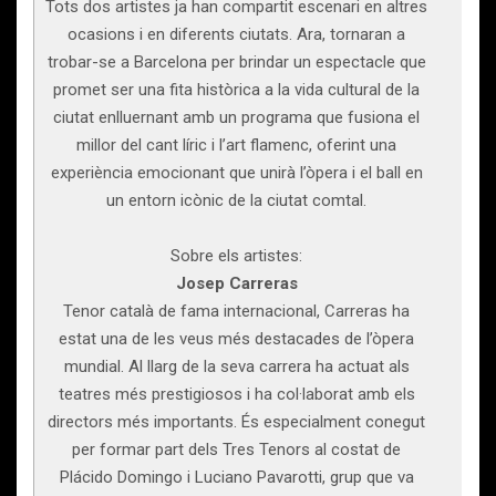
Tots dos artistes ja han compartit escenari en altres
ocasions i en diferents ciutats. Ara, tornaran a
trobar-se a Barcelona per brindar un espectacle que
promet ser una fita històrica a la vida cultural de la
ciutat enlluernant amb un programa que fusiona el
millor del cant líric i l’art flamenc, oferint una
experiència emocionant que unirà l’òpera i el ball en
un entorn icònic de la ciutat comtal.
Sobre els artistes:
Josep Carreras
Tenor català de fama internacional, Carreras ha
estat una de les veus més destacades de l’òpera
mundial. Al llarg de la seva carrera ha actuat als
teatres més prestigiosos i ha col·laborat amb els
directors més importants. És especialment conegut
per formar part dels Tres Tenors al costat de
Plácido Domingo i Luciano Pavarotti, grup que va