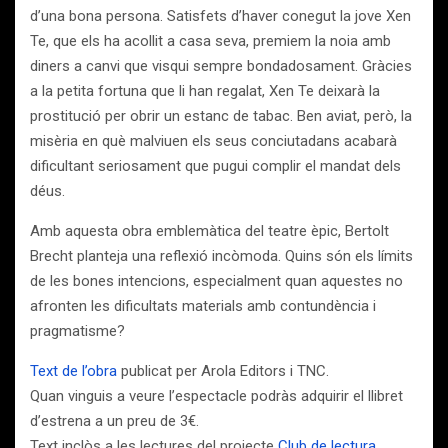
d’una bona persona. Satisfets d’haver conegut la jove Xen
Te, que els ha acollit a casa seva, premiem la noia amb
diners a canvi que visqui sempre bondadosament. Gràcies
a la petita fortuna que li han regalat, Xen Te deixarà la
prostitució per obrir un estanc de tabac. Ben aviat, però, la
misèria en què malviuen els seus conciutadans acabarà
dificultant seriosament que pugui complir el mandat dels
déus.
Amb aquesta obra emblemàtica del teatre èpic, Bertolt
Brecht planteja una reflexió incòmoda. Quins són els límits
de les bones intencions, especialment quan aquestes no
afronten les dificultats materials amb contundència i
pragmatisme?
Text de l’obra
publicat per Arola Editors i TNC.
Quan vinguis a veure l’espectacle podràs adquirir el llibret
d’estrena a un preu de 3€.
Text inclòs a les lectures del projecte
Club de lectura