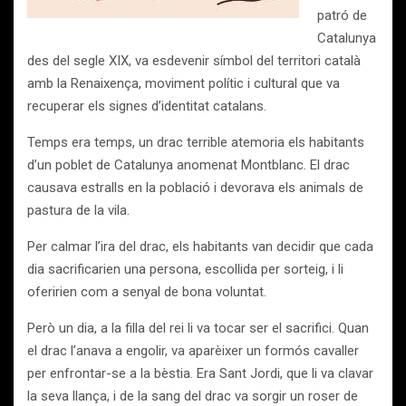
patró de
Catalunya
des del segle XIX, va esdevenir símbol del territori català
amb la Renaixença, moviment polític i cultural que va
recuperar els signes d’identitat catalans.
Temps era temps, un drac terrible atemoria els habitants
d’un poblet de Catalunya anomenat Montblanc. El drac
causava estralls en la població i devorava els animals de
pastura de la vila.
Per calmar l’ira del drac, els habitants van decidir que cada
dia sacrificarien una persona, escollida per sorteig, i li
oferirien com a senyal de bona voluntat.
Però un dia, a la filla del rei li va tocar ser el sacrifici. Quan
el drac l’anava a engolir, va aparèixer un formós cavaller
per enfrontar-se a la bèstia. Era Sant Jordi, que li va clavar
la seva llança, i de la sang del drac va sorgir un roser de