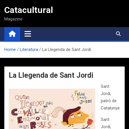
Saltar
Catacultural
al
contenido
Magazine
Home
Literatura
La Llegenda de Sant Jordi
La Llegenda de Sant Jordi
Sant
Jordi,
patró de
Catalunya
Sant
Jordi,