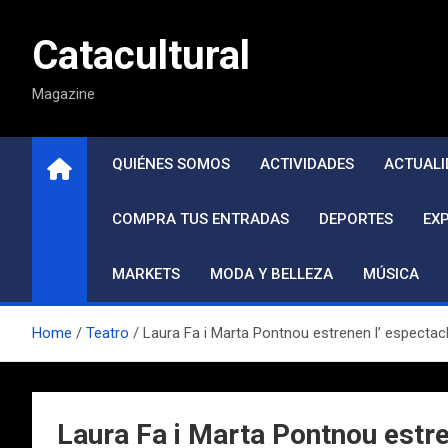
Saltar
al
Catacultural
contenido
Magazine
QUIÉNES SOMOS
ACTIVIDADES
ACTUALI
COMPRA TUS ENTRADAS
DEPORTES
EX
MARKETS
MODA Y BELLEZA
MÚSICA
Home
Teatro
Laura Fa i Marta Pontnou estrenen l’ espectacl
Laura Fa i Marta Pontnou estre