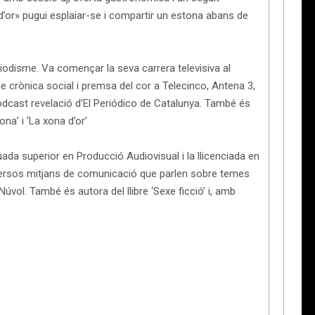
’or» pugui esplaiar-se i compartir un estona abans de
riodisme. Va començar la seva carrera televisiva al
 crònica social i premsa del cor a Telecinco, Antena 3,
òdcast revelació d’El Periódico de Catalunya. També és
na’ i ‘La xona d’or’
da superior en Producció Audiovisual i la llicenciada en
versos mitjans de comunicació que parlen sobre temes
 Núvol. També és autora del llibre ‘Sexe ficció’ i, amb