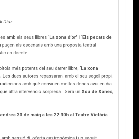
nk Díaz
xes amb els seus llibres
‘La xona d’or’ i ‘Els pecats de
u
pugen als escenaris amb una proposta teatral
tic en directe.
ítols més potents del seu darrer llibre,
‘La xona
a. Les dues autores repassaran, amb el seu segell propi,
ontradiccions amb què conviuen moltes dones avui en dia.
que altra intervenció sorpresa… Serà un
Xou de Xones
,
vendres 30 de maig a les 22:30h al Teatre Victòria
.
amb sessió dj, oferta gastronòmica i un seguit