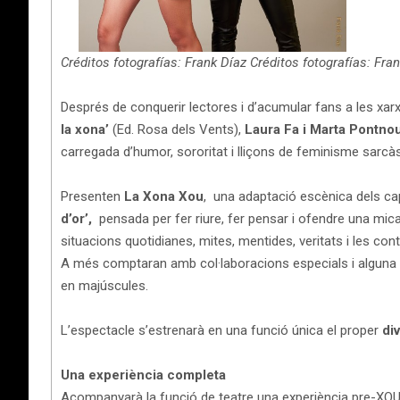
Créditos fotografías: Frank Díaz
Créditos fotografías: Fra
Després de conquerir lectores i d’acumular fans a les xar
la xona’
(Ed. Rosa dels Vents),
Laura Fa i Marta Pontno
carregada d’humor, sororitat i lliçons de feminisme sarcàs
Presenten
La Xona Xou
, una adaptació escènica dels cap
d’or’,
pensada per fer riure, fer pensar i ofendre una mic
situacions quotidianes, mites, mentides, veritats i les c
A més comptaran amb col·laboracions especials i alguna 
en majúscules.
L’espectacle s’estrenarà en una funció única el proper
di
Una experiència completa
Acompanyarà la funció de teatre una experiència pre-XOU 