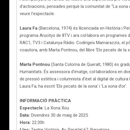
d’activacions, pensades perquè la comunitat de “La xona d
veure l’espectacle.
Laura Fa
(Barcelona, 1974) és llicenciada en Història i Pe
programa Arucitys de 8TV i ara col·labora en programes de
RAC1, TV3 i Catalunya Ràdio. Codirigeix Mamarazzis, el p
coautora, amb Marta Pontnou, del llibre ‘Els pecats de la xo
Marta Pontnou
(Santa Coloma de Queralt, 1980) és gradua
Humanitats. És assessora d’imatge, col·laboradora en di
de pressió estètica i columnista d’èxit al digital de cultura
Laura Fa, ha escrit ‘Els pecats de la xona’ i ‘La xona d’or’.
INFORMACIÓ PRÀCTICA
Espectacle
: La Xona Xou
Data:
Divendres 30 de maig de 2025
Hora:
22:30h
Lloc:
Teatre Victòria, Av. Paral·lel 67. Barcelona