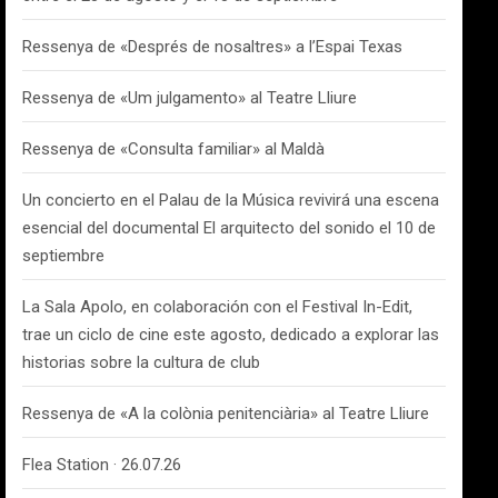
Ressenya de «Després de nosaltres» a l’Espai Texas
Ressenya de «Um julgamento» al Teatre Lliure
Ressenya de «Consulta familiar» al Maldà
Un concierto en el Palau de la Música revivirá una escena
esencial del documental El arquitecto del sonido el 10 de
septiembre
La Sala Apolo, en colaboración con el Festival In-Edit,
trae un ciclo de cine este agosto, dedicado a explorar las
historias sobre la cultura de club
Ressenya de «A la colònia penitenciària» al Teatre Lliure
Flea Station · 26.07.26