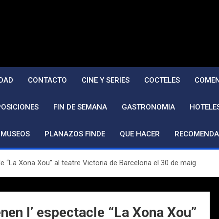
DAD
CONTACTO
CINE Y SERIES
COCTELES
COMEN
POSICIONES
FIN DE SEMANA
GASTRONOMIA
HOTELE
MUSEOS
PLANAZOS FINDE
QUE HACER
RECOMENDA
e “La Xona Xou” al teatre Victoria de Barcelona el 30 de maig
nen l’ espectacle “La Xona Xou”