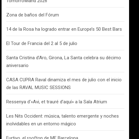
Tomorrowland 2026
Zona de baños del Fórum
14 de la Rosa ha logrado entrar en Europe’s 50 Best Bars
El Tour de Francia del 2 al 5 de julio
Santa Cristina d’Aro, Girona, La Santa celebra su décimo
aniversario
CASA CUPRA Raval dinamiza el mes de julio con el inicio
de las RAVAL MUSIC SESSIONS
Ressenya d'»Avi, et trauré d’aquí» a la Sala Atrium
Les Nits Occident: música, talento emergente y noches
inolvidables en un entorno mágico
Furtivo, el rooftop de ME Barcelona