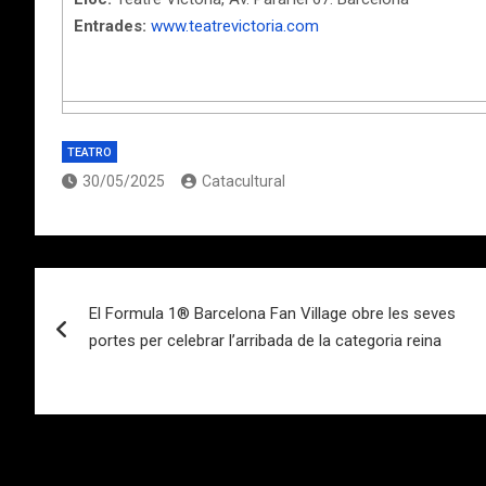
Entrades:
www.teatrevictoria.com
TEATRO
30/05/2025
Catacultural
Navegación
El Formula 1® Barcelona Fan Village obre les seves
de
portes per celebrar l’arribada de la categoria reina
entradas