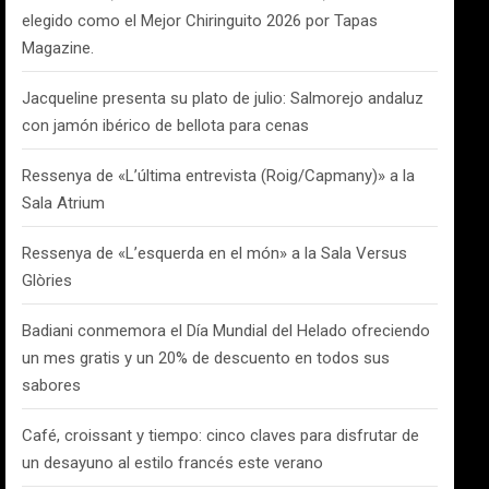
elegido como el Mejor Chiringuito 2026 por Tapas
Magazine.
Jacqueline presenta su plato de julio: Salmorejo andaluz
con jamón ibérico de bellota para cenas
Ressenya de «L’última entrevista (Roig/Capmany)» a la
Sala Atrium
Ressenya de «L’esquerda en el món» a la Sala Versus
Glòries
Badiani conmemora el Día Mundial del Helado ofreciendo
un mes gratis y un 20% de descuento en todos sus
sabores
Café, croissant y tiempo: cinco claves para disfrutar de
un desayuno al estilo francés este verano