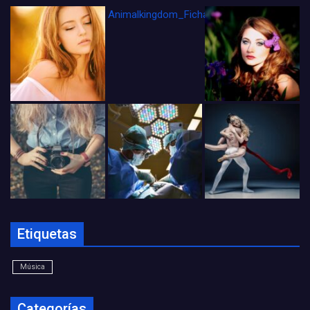
Animalkingdom_FichaCine
Etiquetas
Música
Categorías