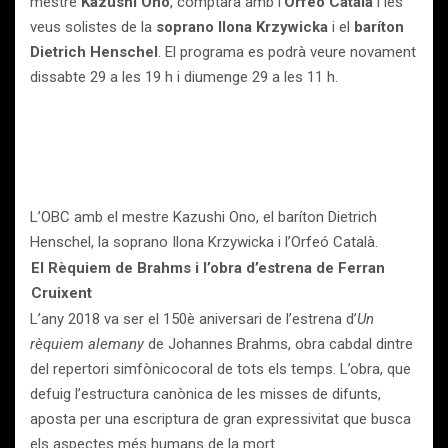
mestre
Kazushi Ono
, comptarà amb l’
Orfeó Català
i les
veus solistes de la
soprano Ilona Krzywicka
i el
baríton
Dietrich Henschel
. El programa es podrà veure novament
dissabte 29 a les 19 h i diumenge 29 a les 11 h.
L’OBC amb el mestre Kazushi Ono, el baríton Dietrich
Henschel, la soprano Ilona Krzywicka i l’Orfeó Català.
El Rèquiem de Brahms i l’obra d’estrena de Ferran
Cruixent
L’any 2018 va ser el 150è aniversari de l’estrena d’
Un
rèquiem alemany
de Johannes Brahms, obra cabdal dintre
del repertori simfònicocoral de tots els temps. L’obra, que
defuig l’estructura canònica de les misses de difunts,
aposta per una escriptura de gran expressivitat que busca
els aspectes més humans de la mort.