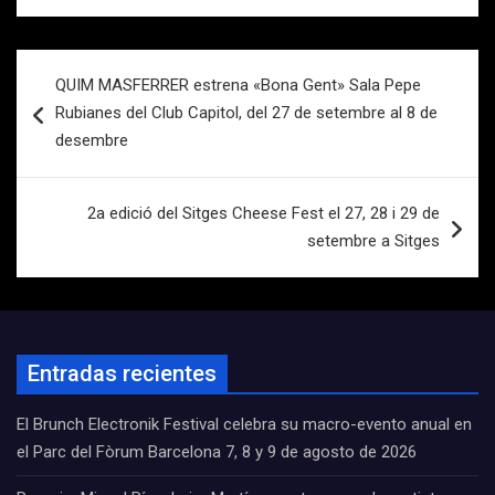
Navegación
QUIM MASFERRER estrena «Bona Gent» Sala Pepe
de
Rubianes del Club Capitol, del 27 de setembre al 8 de
entradas
desembre
2a edició del Sitges Cheese Fest el 27, 28 i 29 de
setembre a Sitges
Entradas recientes
El Brunch Electronik Festival celebra su macro-evento anual en
el Parc del Fòrum Barcelona 7, 8 y 9 de agosto de 2026