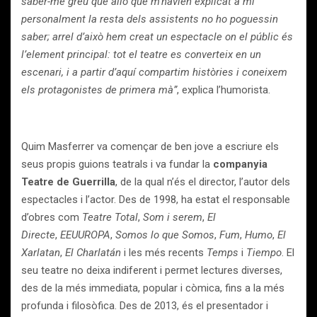
saber-me greu que allò que m’havien explicat a mi
personalment la resta dels assistents no ho poguessin
saber; arrel d’això hem creat un espectacle on el públic és
l’element principal: tot el teatre es converteix en un
escenari, i a partir d’aquí compartim històries i coneixem
els protagonistes de primera mà”
, explica l’humorista.
Quim Masferrer va començar de ben jove a escriure els
seus propis guions teatrals i va fundar la
companyia
Teatre de Guerrilla
, de la qual n’és el director, l’autor dels
espectacles i l’actor. Des de 1998, ha estat el responsable
d’obres com
Teatre Total
,
Som i serem
,
El
Directe
,
EEUUROPA
,
Somos lo que Somos
,
Fum
,
Humo
,
El
Xarlatan
,
El Charlatán
i les més recents
Temps
i
Tiempo
. El
seu teatre no deixa indiferent i permet lectures diverses,
des de la més immediata, popular i còmica, fins a la més
profunda i filosòfica. Des de 2013, és el presentador i