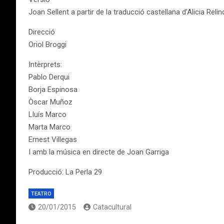
Joan Sellent a partir de la traducció castellana d’Alicia Reli
Direcció
Oriol Broggi
Intèrprets:
Pablo Derqui
Borja Espinosa
Òscar Muñoz
Lluís Marco
Marta Marco
Ernest Villegas
I amb la música en directe de Joan Garriga
Producció: La Perla 29
TEATRO
20/01/2015
Catacultural