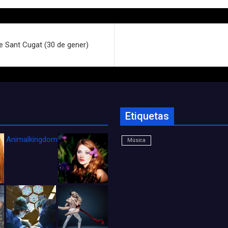
e Sant Cugat (30 de gener)
Etiquetas
Animalkingdom_FichaCine
Música