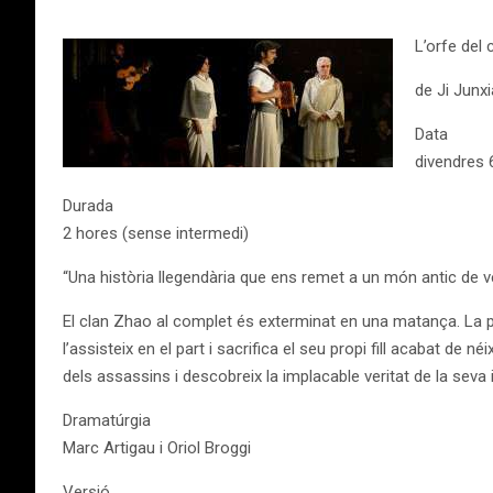
L’orfe del
de Ji Junx
Data
divendres 6
Durada
2 hores (sense intermedi)
“Una història llegendària que ens remet a un món antic de ven
El clan Zhao al complet és exterminat en una matança. La p
l’assisteix en el part i sacrifica el seu propi fill acabat de 
dels assassins i descobreix la implacable veritat de la seva 
Dramatúrgia
Marc Artigau i Oriol Broggi
​Versió