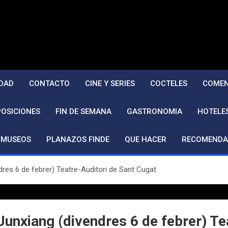
DAD
CONTACTO
CINE Y SERIES
COCTELES
COMEN
POSICIONES
FIN DE SEMANA
GASTRONOMIA
HOTELE
MUSEOS
PLANAZOS FINDE
QUE HACER
RECOMENDA
ndres 6 de febrer) Teatre-Auditori de Sant Cugat
 Junxiang (divendres 6 de febrer) T