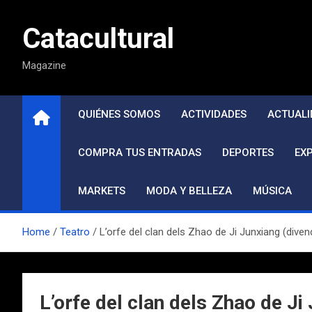
Saltar
al
Catacultural
contenido
Magazine
QUIÉNES SOMOS
ACTIVIDADES
ACTUALI
COMPRA TUS ENTRADAS
DEPORTES
EX
MARKETS
MODA Y BELLEZA
MÚSICA
Home
Teatro
L’orfe del clan dels Zhao de Ji Junxiang (dive
L’orfe del clan dels Zhao de Ji