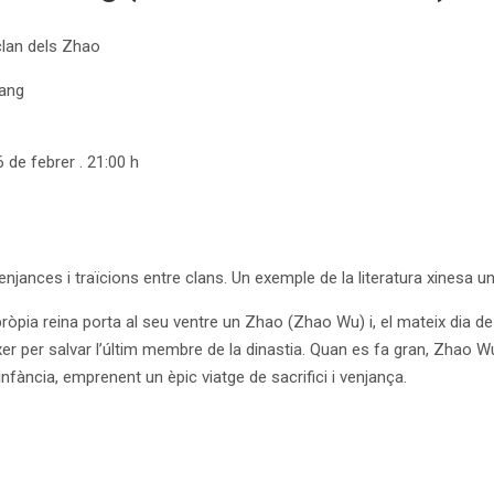
 clan dels Zhao
iang
 de febrer . 21:00 h
jances i traïcions entre clans. Un exemple de la literatura xinesa uni
ròpia reina porta al seu ventre un Zhao (Zhao Wu) i, el mateix dia d
néixer per salvar l’últim membre de la dinastia. Quan es fa gran, Zhao Wu
infància, emprenent un èpic viatge de sacrifici i venjança.