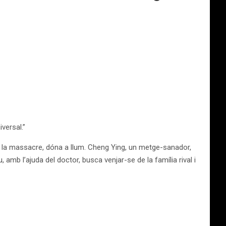
versal.”
e la massacre, dóna a llum. Cheng Ying, un metge-sanador,
, amb l’ajuda del doctor, busca venjar-se de la família rival i