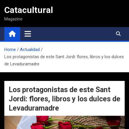
Saltar
Catacultural
al
contenido
Magazine
Home
Actualidad
Los protagonistas de este Sant Jordi: flores, libros y los dulces
de Levaduramadre
Los protagonistas de este Sant
Jordi: flores, libros y los dulces de
Levaduramadre