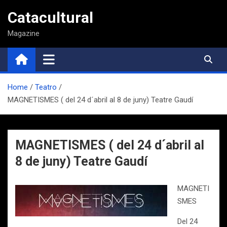
Saltar
Catacultural
al
contenido
Magazine
Home
Teatro
MAGNETISMES ( del 24 d´abril al 8 de juny) Teatre Gaudí
MAGNETISMES ( del 24 d´abril al
8 de juny) Teatre Gaudí
MAGNETI
SMES
Del 24