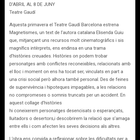
D’ABRIL AL 8 DE JUNY
Teatre Gaudí
Aquesta primavera el Teatre Gaudí Barcelona estrena
Magnetismes, un text de l’autora catalana Elisenda Guiu
que, mitjançant uns recursos molt cinematogràfics i sis
magnífics intèrprets, ens endinsa en una trama
d’històries creuades. Històries on podem trobar
personatges amb conflictes reconeixibles, relacionats amb
el lloc i moment on ens ha tocat ser, vinculats en part a
una crisi social però alhora també personal. Des de feines
de supervivència i hipoteques impagables, a les relacions
no compromeses o somnis truncats per un accident. En
aquest collage d’històries
hi coneixerem personatges desencisats o esperançats,
lluitadors o desertors,i descobrirem la relació que s’amaga
entre ells i com afecten les seves decisions als altres.
L’obra ens convida a reflexionar sobre les dificultats per a