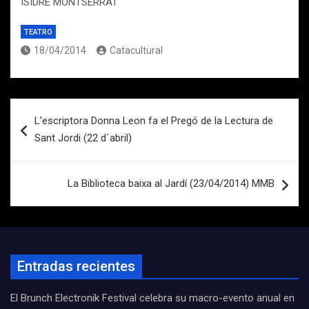
ISIDRE MONTSERRAT
TEATRO
18/04/2014
Catacultural
Navegación
L’escriptora Donna Leon fa el Pregó de la Lectura de
de
Sant Jordi (22 d´abril)
entradas
La Biblioteca baixa al Jardí (23/04/2014) MMB
Entradas recientes
El Brunch Electronik Festival celebra su macro-evento anual en