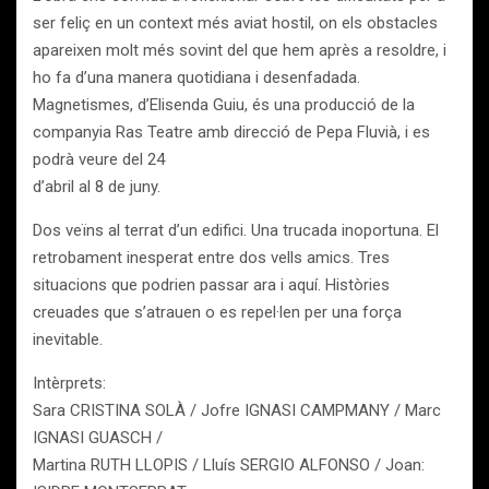
ser feliç en un context més aviat hostil, on els obstacles
apareixen molt més sovint del que hem après a resoldre, i
ho fa d’una manera quotidiana i desenfadada.
Magnetismes, d’Elisenda Guiu, és una producció de la
companyia Ras Teatre amb direcció de Pepa Fluvià, i es
podrà veure del 24
d’abril al 8 de juny.
Dos veïns al terrat d’un edifici. Una trucada inoportuna. El
retrobament inesperat entre dos vells amics. Tres
situacions que podrien passar ara i aquí. Històries
creuades que s’atrauen o es repel·len per una força
inevitable.
Intèrprets:
Sara CRISTINA SOLÀ / Jofre IGNASI CAMPMANY / Marc
IGNASI GUASCH /
Martina RUTH LLOPIS / Lluís SERGIO ALFONSO / Joan: