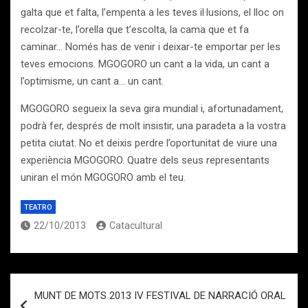
galta que et falta, l’empenta a les teves il·lusions, el lloc on
recolzar-te, l’orella que t’escolta, la cama que et fa
caminar… Només has de venir i deixar-te emportar per les
teves emocions. MGOGORO un cant a la vida, un cant a
l’optimisme, un cant a… un cant.
MGOGORO segueix la seva gira mundial i, afortunadament,
podrà fer, després de molt insistir, una paradeta a la vostra
petita ciutat. No et deixis perdre l’oportunitat de viure una
experiència MGOGORO. Quatre dels seus representants
uniran el món MGOGORO amb el teu.
TEATRO
22/10/2013
Catacultural
Navegación
MUNT DE MOTS 2013 IV FESTIVAL DE NARRACIÓ ORAL
de