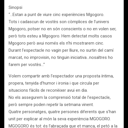
Sinopsi
“…Estan a punt de viure cinc experiències Mgogoro.
Tots i cadascun de vostès son còmplices de l’univers
Mgogoro, potser no en són conscients o no en volen ser,
però tots esteu a Mgogoro. Hem detectat molts casos
Mgogoro però avui només els n’hi mostrarem cinc.
Durant l’espectacle no vagin per lliure, no surtin del camí
marcat, no improvisin, no tinguin iniciativa…nosaltres ho
farem per vostès…”
Volem compartir amb l’espectador una proposta íntima,
propera, tenyida d’humor i ironia i que circula per
situacions fàcils de reconèixer avui en dia.
No els assegurem la comprensió total de l’espectacle,
però sempre poden repetir la setmana vinent.
Quatre personatges, quatre persones diferents que s’han
unit per explicar al món la seva experiència MGOGORO.
MGOGORO és tot: és l’abraçada que et manca, el petó a la