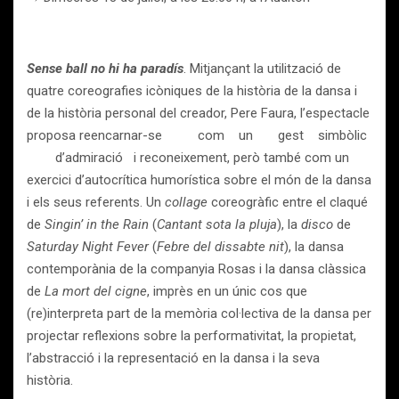
Sense ball no hi ha paradís
. Mitjançant la utilització de
quatre coreografies icòniques de la història de la dansa i
de la història personal del creador, Pere Faura, l’espectacle
proposa reencarnar-se com un gest simbòlic
d’admiració i reconeixement, però també com un
exercici d’autocrítica humorística sobre el món de la dansa
i els seus referents. Un
collage
coreogràfic entre el claqué
de
Singin’ in the Rain
(
Cantant sota la pluja
), la
disco
de
Saturday Night Fever
(
Febre del dissabte nit
), la dansa
contemporània de la companyia Rosas i la dansa clàssica
de
La mort del cigne
, imprès en un únic cos que
(re)interpreta part de la memòria col·lectiva de la dansa per
projectar reflexions sobre la performativitat, la propietat,
l’abstracció i la representació en la dansa i la seva
història.