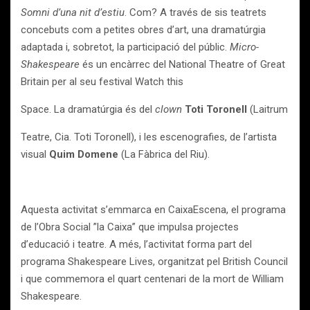
Somni d’una nit d’estiu
. Com? A través de sis teatrets
concebuts com a petites obres d’art, una dramatúrgia
adaptada i, sobretot, la participació del públic.
Micro-
Shakespeare
és un encàrrec del National Theatre of Great
Britain per al seu festival Watch this
Space. La dramatúrgia és del
clown
Toti Toronell
(Laitrum
Teatre, Cia. Toti Toronell), i les escenografies, de l’artista
visual
Quim Domene
(La Fàbrica del Riu).
Aquesta activitat s’emmarca en CaixaEscena, el programa
de l’Obra Social ”la Caixa” que impulsa projectes
d’educació i teatre. A més, l’activitat forma part del
programa Shakespeare Lives, organitzat pel British Council
i que commemora el quart centenari de la mort de William
Shakespeare.