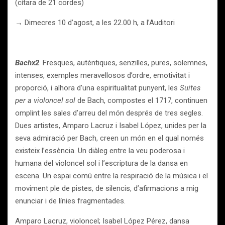
(cítara de 21 cordes)
→ Dimecres 10 d’agost, a les 22.00 h, a l’Auditori
Bachx2
. Fresques, autèntiques, senzilles, pures, solemnes,
intenses, exemples meravellosos d’ordre, emotivitat i
proporció, i alhora d’una espiritualitat punyent, les
Suites
per a violoncel sol
de Bach, compostes el 1717, continuen
omplint les sales d’arreu del món després de tres segles.
Dues artistes, Amparo Lacruz i Isabel López, unides per la
seva admiració per Bach, creen un món en el qual només
existeix l’essència. Un diàleg entre la veu poderosa i
humana del violoncel sol i l’escriptura de la dansa en
escena. Un espai comú entre la respiració de la música i el
moviment ple de pistes, de silencis, d’afirmacions a mig
enunciar i de línies fragmentades.
Amparo Lacruz, violoncel; Isabel López Pérez, dansa