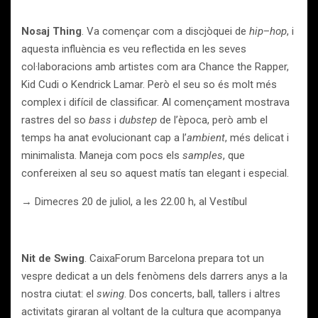
Nosaj Thing
. Va començar com a discjòquei de
hip
–
hop
, i
aquesta influència es veu reflectida en les seves
col·laboracions amb artistes com ara Chance the Rapper,
Kid Cudi o Kendrick Lamar. Però el seu so és molt més
complex i difícil de classificar. Al començament mostrava
rastres del so
bass
i
dubstep
de l’època, però amb el
temps ha anat evolucionant cap a l’
ambient
, més delicat i
minimalista. Maneja com pocs els
samples
, que
confereixen al seu so aquest matís tan elegant i especial.
→ Dimecres 20 de juliol, a les 22.00 h, al Vestíbul
Nit de Swing
. CaixaForum Barcelona prepara tot un
vespre dedicat a un dels fenòmens dels darrers anys a la
nostra ciutat: el
swing
. Dos concerts, ball, tallers i altres
activitats giraran al voltant de la cultura que acompanya