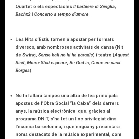
Quartet o els espectacles
Il barbiere di Siviglia
,
Bachx2
i
Concerto a tempo d’umore
.
Les Nits d’Estiu tornen a apostar per formats
diversos, amb nombroses activitats de dansa (Nit
de Swing,
Sense ball no hi ha paradís
) i teatre (
Aquest
Sísif
,
Micro-Shakespeare
,
Be God is
,
Come en casa
Borges
).
No hi faltarà tampoc una altra de les principals
apostes de l’Obra Social ”la Caixa” dels darrers
anys, la música electrònica, que, gràcies al
programa DNIT,
s’ha fet un lloc privilegiat dins
l’escena barcelonina, i que enguany presentarà
noms destacats de la música experimental, com