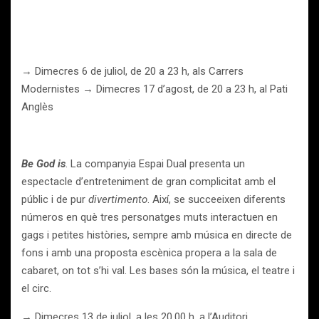
→ Dimecres 6 de juliol, de 20 a 23 h, als Carrers
Modernistes → Dimecres 17 d’agost, de 20 a 23 h, al Pati
Anglès
Be God is
. La companyia Espai Dual presenta un
espectacle d’entreteniment de gran complicitat amb el
públic i de pur
divertimento
. Així, se succeeixen diferents
números en què tres personatges muts interactuen en
gags i petites històries, sempre amb música en directe de
fons i amb una proposta escènica propera a la sala de
cabaret, on tot s’hi val. Les bases són la música, el teatre i
el circ.
→ Dimecres 13 de juliol, a les 20.00 h, a l’Auditori