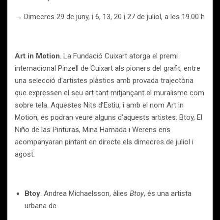
→ Dimecres 29 de juny, i 6, 13, 20 i 27 de juliol, a les 19.00 h
Art in Motion
. La Fundació Cuixart atorga el premi
internacional Pinzell de Cuixart als pioners del grafit, entre
una selecció d’artistes plàstics amb provada trajectòria
que expressen el seu art tant mitjançant el muralisme com
sobre tela. Aquestes Nits d’Estiu, i amb el nom Art in
Motion, es podran veure alguns d’aquests artistes. Btoy, El
Niño de las Pinturas, Mina Hamada i Werens ens
acompanyaran pintant en directe els dimecres de juliol i
agost.
Btoy
. Andrea Michaelsson, àlies
Btoy
, és una artista
urbana de