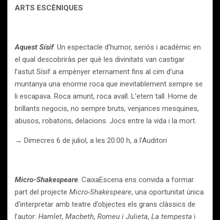
A
RTS ESCÈNIQUES
Aquest Sísif
. Un espectacle d’humor, seriós i acadèmic en
el qual descobriràs per què les divinitats van castigar
l’astut Sísif a empènyer eternament fins al cim d’una
muntanya una enorme roca que inevitablement sempre se
li escapava. Roca amunt, roca avall. L’etern tall. Home de
brillants negocis, no sempre bruts, venjances mesquines,
abusos, robatoris, delacions. Jocs entre la vida i la mort.
→ Dimecres 6 de juliol, a les 20.00 h, a l’Auditori
Micro-Shakespeare
. CaixaEscena ens convida a formar
part del projecte
Micro-Shakespeare
, una oportunitat única
d’interpretar amb teatre d’objectes els grans clàssics de
l’autor:
Hamlet
,
Macbeth
,
Romeu i Julieta
,
La tempesta
i