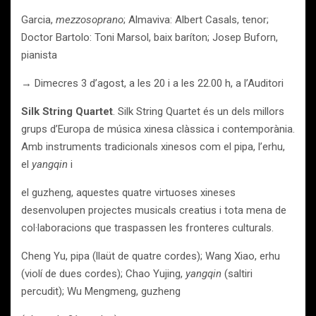
Garcia,
mezzosoprano
; Almaviva: Albert Casals, tenor;
Doctor Bartolo: Toni Marsol, baix baríton; Josep Buforn,
pianista
→ Dimecres 3 d’agost, a les 20 i a les 22.00 h, a l’Auditori
Silk String Quartet
. Silk String Quartet és un dels millors
grups d’Europa de música xinesa clàssica i contemporània.
Amb instruments tradicionals xinesos com el pipa, l’erhu,
el
yangqin
i
el guzheng, aquestes quatre virtuoses xineses
desenvolupen projectes musicals creatius i tota mena de
col·laboracions que traspassen les fronteres culturals.
Cheng Yu, pipa (llaüt de quatre cordes); Wang Xiao, erhu
(violí de dues cordes); Chao Yujing,
yangqin
(saltiri
percudit); Wu Mengmeng, guzheng