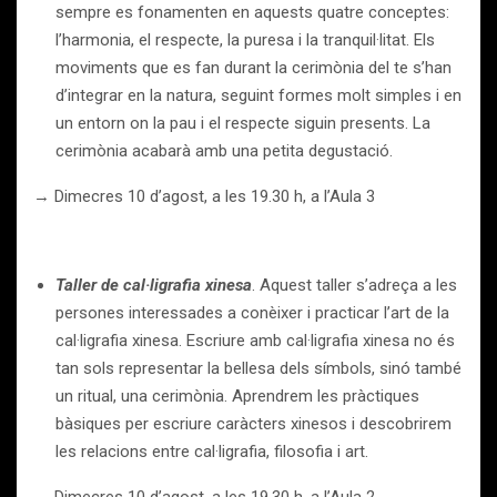
sempre es fonamenten en aquests quatre conceptes:
l’harmonia, el respecte, la puresa i la tranquil·litat. Els
moviments que es fan durant la cerimònia del te s’han
d’integrar en la natura, seguint formes molt simples i en
un entorn on la pau i el respecte siguin presents. La
cerimònia acabarà amb una petita degustació.
→ Dimecres 10 d’agost, a les 19.30 h, a l’Aula 3
Taller de cal·ligrafia xinesa
. Aquest taller s’adreça a les
persones interessades a conèixer i practicar l’art de la
cal·ligrafia xinesa. Escriure amb cal·ligrafia xinesa no és
tan sols representar la bellesa dels símbols, sinó també
un ritual, una cerimònia. Aprendrem les pràctiques
bàsiques per escriure caràcters xinesos i descobrirem
les relacions entre cal·ligrafia, filosofia i art.