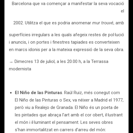
Barcelona que va començar a manifestar la seva vocació
el
2002. Utilitza el que es podria anomenar
mur trouvé
, amb
superfícies irregulars a les quals afegeix restes de pol·lució
i anuncis, i on portes i finestres tapiades es converteixen
en marcs idonis per a la mateixa expressió de la seva obra.
→ Dimecres 13 de juliol, a les 20.00 h, a la Terrassa
modernista
El Niño de las Pinturas
. Raúl Ruiz, més conegut com
El Niño de las Pinturas o Sex, va néixer a Madrid el 1977,
però viu a Realejo de Granada. El Niño és un poeta de
les pintades que abraça l’art amb el cor obert, il·lustrant
el món i il·luminant el pensament. Les seves obres
s’han immortalitzat en carrers d’arreu del món: