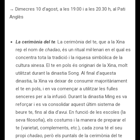
→ Dimecres 10 d’agost, a les 19.00 i a les 20.30 h, al Pati
Anglès
La cerimònia del te
. La cerimònia del te, que a la Xina
rep el nom de
chadao
, és un ritual mil·lenari en el qual es
concentra tota la tradició i la riquesa simbòlica de la
cultura xinesa. El te en pols és originari de la Xina, molt
utilitzat durant la dinastia Song. Al final d’aquesta
dinastia, la Xina va deixar de consumir majoritàriament
el te en pols, i en va començar a utilitzar les fulles
senceres per a la infusió. Durant la dinastia Ming es va
reforçar i es va consolidar aquest últim sistema de
beure te, fins al dia d’avui. En funció de les escoles (la
seva filosofia), els costums i la manera de preparar el
te (varietat, complements, etc.), cada zona té el seu
propi
chadao
, però els puntals de la cerimònia del te