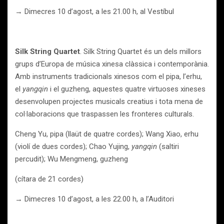
→ Dimecres 10 d’agost, a les 21.00 h, al Vestíbul
Silk String Quartet
. Silk String Quartet és un dels millors
grups d’Europa de música xinesa clàssica i contemporània.
Amb instruments tradicionals xinesos com el pipa, l’erhu,
el
yangqin
i el guzheng, aquestes quatre virtuoses xineses
desenvolupen projectes musicals creatius i tota mena de
col·laboracions que traspassen les fronteres culturals.
Cheng Yu, pipa (llaüt de quatre cordes); Wang Xiao, erhu
(violí de dues cordes); Chao Yujing,
yangqin
(saltiri
percudit); Wu Mengmeng, guzheng
(cítara de 21 cordes)
→ Dimecres 10 d’agost, a les 22.00 h, a l’Auditori