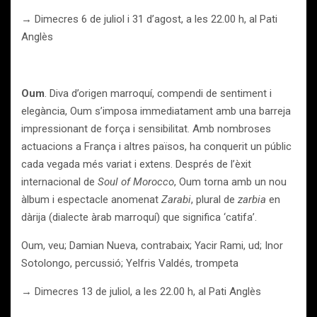
→ Dimecres 6 de juliol i 31 d’agost, a les 22.00 h, al Pati
Anglès
Oum
.
Diva d’origen marroquí, compendi de sentiment i
elegància, Oum s’imposa immediatament amb una barreja
impressionant de força i sensibilitat. Amb nombroses
actuacions a França i altres països, ha conquerit un públic
cada vegada més variat i extens. Després de l’èxit
internacional de
Soul of
Morocco
, Oum torna amb un nou
àlbum i espectacle anomenat
Zarabi
, plural de
zarbia
en
dàrija (dialecte àrab marroquí) que significa ‘catifa’.
Oum, veu; Damian Nueva, contrabaix; Yacir Rami, ud; Inor
Sotolongo, percussió; Yelfris Valdés, trompeta
→ Dimecres 13 de juliol, a les 22.00 h, al Pati Anglès