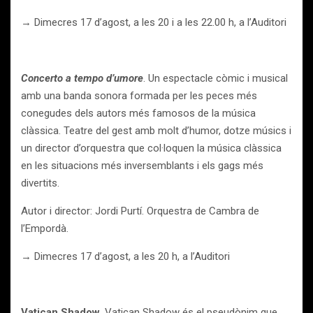
→ Dimecres 17 d’agost, a les 20 i a les 22.00 h, a l’Auditori
Concerto a tempo d’umore
. Un espectacle còmic i musical
amb una banda sonora formada per les peces més
conegudes dels autors més famosos de la música
clàssica. Teatre del gest amb molt d’humor, dotze músics i
un director d’orquestra que col·loquen la música clàssica
en les situacions més inversemblants i els gags més
divertits.
Autor i director: Jordi Purtí. Orquestra de Cambra de
l’Empordà.
→ Dimecres 17 d’agost, a les 20 h, a l’Auditori
Vatican Shadow
. Vatican Shadow és el pseudònim que