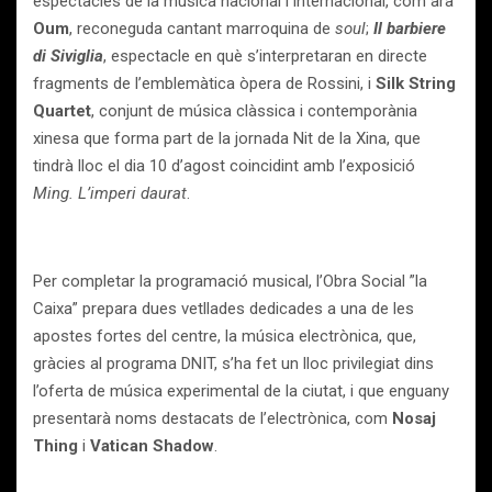
espectacles de la música nacional i internacional, com ara
Oum
, reconeguda cantant marroquina de
soul
;
Il barbiere
di Siviglia
, espectacle en què s’interpretaran en directe
fragments de l’emblemàtica òpera de Rossini, i
Silk String
Quartet
, conjunt de música clàssica i contemporània
xinesa que forma part de la jornada Nit de la Xina, que
tindrà lloc el dia 10 d’agost coincidint amb l’exposició
Ming. L’imperi daurat
.
Per completar la programació musical, l’Obra Social ”la
Caixa” prepara dues vetllades dedicades a una de les
apostes fortes del centre, la música electrònica, que,
gràcies al programa DNIT, s’ha fet un lloc privilegiat dins
l’oferta de música experimental de la ciutat, i que enguany
presentarà noms destacats de l’electrònica, com
Nosaj
Thing
i
Vatican Shadow
.