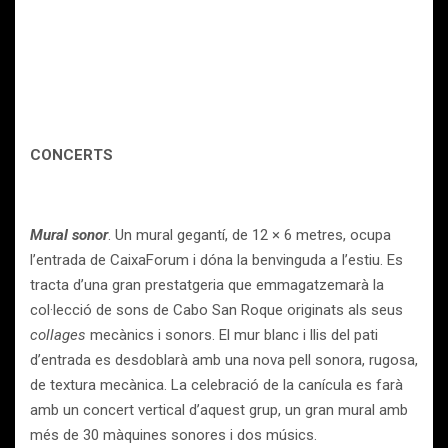
C
ONCERTS
Mural sonor
. Un mural gegantí, de 12 × 6 metres, ocupa
l’entrada de CaixaForum i dóna la benvinguda a l’estiu. Es
tracta d’una gran prestatgeria que emmagatzemarà la
col·lecció de sons de Cabo San Roque originats als seus
collages
mecànics i sonors. El mur blanc i llis del pati
d’entrada es desdoblarà amb una nova pell sonora, rugosa,
de textura mecànica. La celebració de la canícula es farà
amb un concert vertical d’aquest grup, un gran mural amb
més de 30 màquines sonores i dos músics.