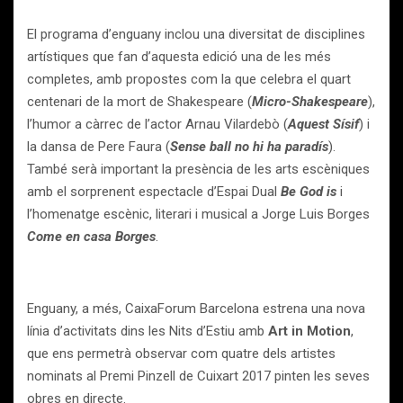
El programa d’enguany inclou una diversitat de disciplines
artístiques que fan d’aquesta edició una de les més
completes, amb propostes com la que celebra el quart
centenari de la mort de Shakespeare (
Micro-Shakespeare
),
l’humor a càrrec de l’actor Arnau Vilardebò (
Aquest Sísif
) i
la dansa de Pere Faura (
Sense ball no hi ha paradís
).
També serà important la presència de les arts escèniques
amb el sorprenent espectacle d’Espai Dual
Be God is
i
l’homenatge escènic, literari i musical a Jorge Luis Borges
Come en casa Borges
.
Enguany, a més, CaixaForum Barcelona estrena una nova
línia d’activitats dins les Nits d’Estiu amb
Art in Motion
,
que ens permetrà observar com quatre dels artistes
nominats al Premi Pinzell de Cuixart 2017 pinten les seves
obres en directe.