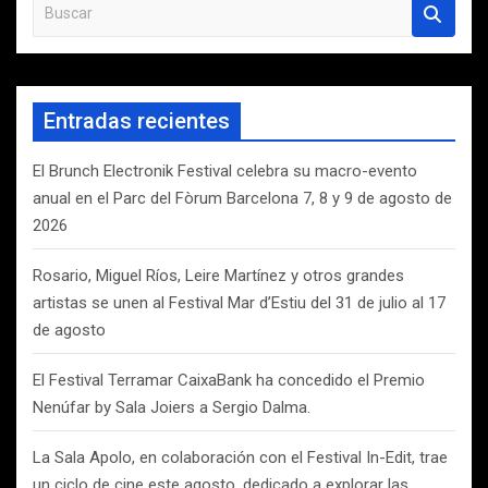
B
u
s
c
a
Entradas recientes
r
El Brunch Electronik Festival celebra su macro-evento
anual en el Parc del Fòrum Barcelona 7, 8 y 9 de agosto de
2026
Rosario, Miguel Ríos, Leire Martínez y otros grandes
artistas se unen al Festival Mar d’Estiu del 31 de julio al 17
de agosto
El Festival Terramar CaixaBank ha concedido el Premio
Nenúfar by Sala Joiers a Sergio Dalma.
La Sala Apolo, en colaboración con el Festival In-Edit, trae
un ciclo de cine este agosto, dedicado a explorar las