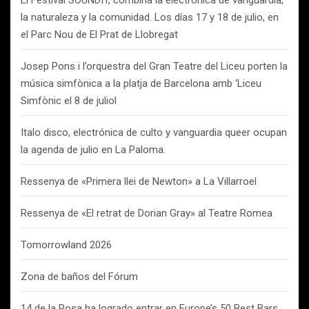
El Festival SOUNDIT, combina la electrónica de vanguardia,
la naturaleza y la comunidad. Los días 17 y 18 de julio, en
el Parc Nou de El Prat de Llobregat
Josep Pons i l’orquestra del Gran Teatre del Liceu porten la
música simfònica a la platja de Barcelona amb ‘Liceu
Simfònic el 8 de juliol
Italo disco, electrónica de culto y vanguardia queer ocupan
la agenda de julio en La Paloma.
Ressenya de «Primera llei de Newton» a La Villarroel
Ressenya de «El retrat de Dorian Gray» al Teatre Romea
Tomorrowland 2026
Zona de baños del Fórum
14 de la Rosa ha logrado entrar en Europe’s 50 Best Bars