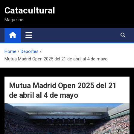
Saltar
Catacultural
al
contenido
Magazine
Home
Deportes
Mutua Madrid Open 2025 del 21 de abril al 4 de mayo
Mutua Madrid Open 2025 del 21
de abril al 4 de mayo