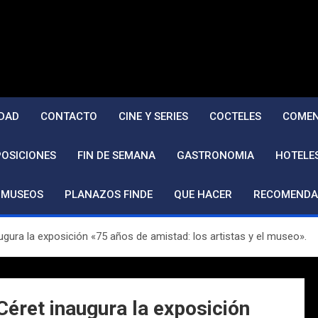
DAD
CONTACTO
CINE Y SERIES
COCTELES
COMEN
POSICIONES
FIN DE SEMANA
GASTRONOMIA
HOTELE
MUSEOS
PLANAZOS FINDE
QUE HACER
RECOMENDA
gura la exposición «75 años de amistad: los artistas y el museo».
éret inaugura la exposición