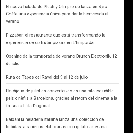
El nuevo helado de Plesh y Olimpro se lanza en Syra
Coffe una experiencia única para dar la bienvenida al
verano.
Pizzabar: el restaurante que está transformando la
experiencia de disfrutar pizzas en L’Empordà
Opening de la temporada de verano Brunch Electronik, 12
de julio
Ruta de Tapas del Raval del 9 al 12 de julio
Els dijous de juliol es converteixen en una cita ineludible
pels cinèfils a Barcelona, gràcies al retorn del cinema a la
fresca a L’illa Diagonal
Baldani la heladería italiana lanza una colección de
bebidas veraniegas elaboradas con gelato artesanal