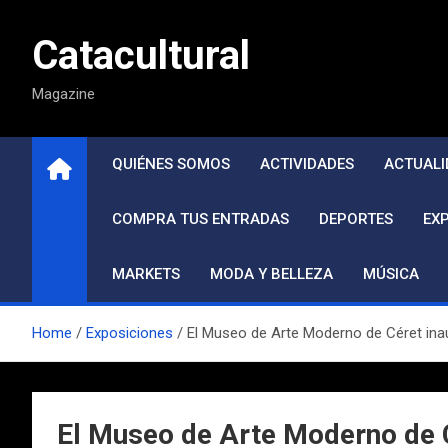
Saltar
al
Catacultural
contenido
Magazine
QUIÉNES SOMOS
ACTIVIDADES
ACTUALI
COMPRA TUS ENTRADAS
DEPORTES
EX
MARKETS
MODA Y BELLEZA
MÚSICA
Home
Exposiciones
El Museo de Arte Moderno de Céret inau
El Museo de Arte Moderno de C