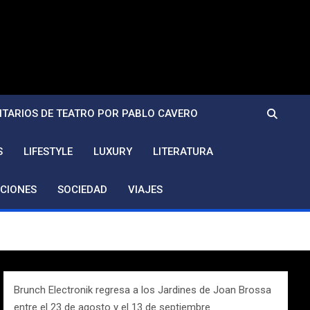
TARIOS DE TEATRO POR PABLO CAVERO
S
LIFESTYLE
LUXURY
LITERATURA
CIONES
SOCIEDAD
VIAJES
Brunch Electronik regresa a los Jardines de Joan Brossa
entre el 23 de agosto y el 13 de septiembre