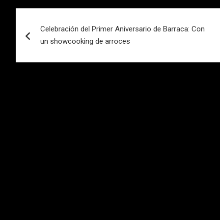
Navegación
Celebración del Primer Aniversario de Barraca: Con
de
un showcooking de arroces
entradas