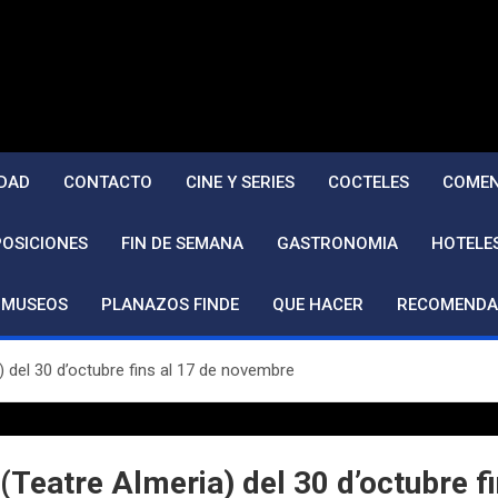
DAD
CONTACTO
CINE Y SERIES
COCTELES
COMEN
POSICIONES
FIN DE SEMANA
GASTRONOMIA
HOTELE
MUSEOS
PLANAZOS FINDE
QUE HACER
RECOMENDA
) del 30 d’octubre fins al 17 de novembre
 (Teatre Almeria) del 30 d’octubre 