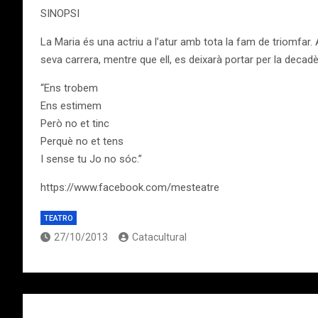
SINOPSI
La Maria és una actriu a l’atur amb tota la fam de triomfar. 
seva carrera, mentre que ell, es deixarà portar per la deca
“Ens trobem
Ens estimem
Però no et tinc
Perquè no et tens
I sense tu Jo no sóc.”
https://www.facebook.com/mesteatre
TEATRO
27/10/2013
Catacultural
Navegación