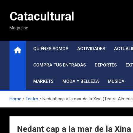
Saltar
al
Catacultural
contenido
Magazine
QUIÉNES SOMOS
ACTIVIDADES
ACTUALI
COMPRA TUS ENTRADAS
DEPORTES
EX
MARKETS
MODA Y BELLEZA
MÚSICA
Home
Teatro
Nedant cap a la mar de la Xina (Teatre Almeria
Nedant cap a la mar de la Xina