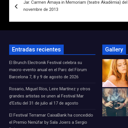
Jar. Carmen Amaya in Memoriam (teatre Akadèmia) del 3
de
novembre de 2013
entradas
Entradas recientes
Gallery
El Brunch Electronik Festival celebra su
macro-evento anual en el Parc del Fòrum
Barcelona 7, 8 y 9 de agosto de 2026
Rosario, Miguel Ríos, Leire Martínez y otros
grandes artistas se unen al Festival Mar
d’Estiu del 31 de julio al 17 de agosto
El Festival Terramar CaixaBank ha concedido
el Premio Nenúfar by Sala Joiers a Sergio