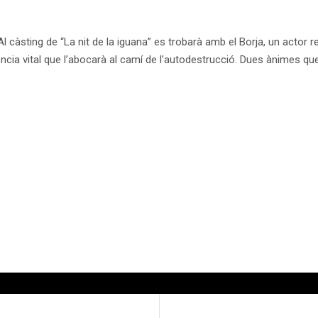
Al càsting de “La nit de la iguana” es trobarà amb el Borja, un actor r
dència vital que l’abocarà al camí de l’autodestrucció. Dues ànimes 