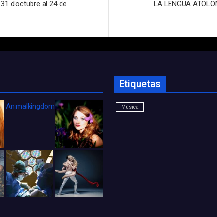
1 d’octubre al 24 de
LA LENGUA ATOLONDR
Etiquetas
Animalkingdom_FichaCine
Música