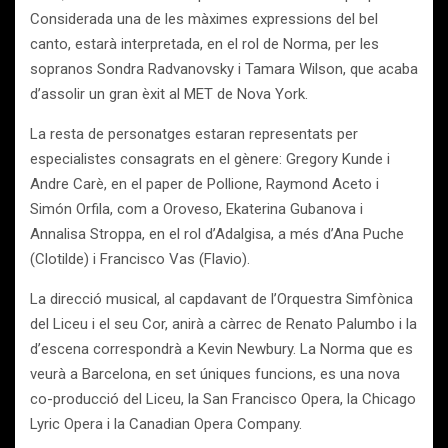
Considerada una de les màximes expressions del bel
canto, estarà interpretada, en el rol de Norma, per les
sopranos Sondra Radvanovsky i Tamara Wilson, que acaba
d’assolir un gran èxit al MET de Nova York.
La resta de personatges estaran representats per
especialistes consagrats en el gènere: Gregory Kunde i
Andre Carè, en el paper de Pollione, Raymond Aceto i
Simón Orfila, com a Oroveso, Ekaterina Gubanova i
Annalisa Stroppa, en el rol d’Adalgisa, a més d’Ana Puche
(Clotilde) i Francisco Vas (Flavio).
La direcció musical, al capdavant de l’Orquestra Simfònica
del Liceu i el seu Cor, anirà a càrrec de Renato Palumbo i la
d’escena correspondrà a Kevin Newbury. La Norma que es
veurà a Barcelona, en set úniques funcions, es una nova
co-producció del Liceu, la San Francisco Opera, la Chicago
Lyric Opera i la Canadian Opera Company.