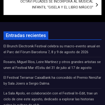
OCTAVI PUJADES SE INCORPORA AL MUSICAL
INFANTIL “GISELA Y EL LIBRO MÁGICO”
Entradas recientes
El Brunch Electronik Festival celebra su macro-evento anual en
el Parc del Fòrum Barcelona 7, 8 y 9 de agosto de 2026
Rosario, Miguel Ríos, Leire Martínez y otros grandes artistas se
unen al Festival Mar d’Estiu del 31 de julio al 17 de agosto
El Festival Terramar CaixaBank ha concedido el Premio Nenúfar
by Sala Joiers a Sergio Dalma.
La Sala Apolo, en colaboración con el Festival In-Edit, trae un
ciclo de cine este agosto, dedicado a explorar las historias