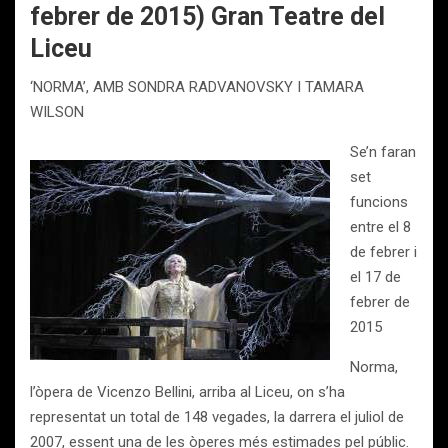
febrer de 2015) Gran Teatre del
Liceu
‘NORMA’, AMB SONDRA RADVANOVSKY I TAMARA
WILSON
Se’n faran
set
funcions
entre el 8
de febrer i
el 17 de
febrer de
2015
Norma,
l’òpera de Vicenzo Bellini, arriba al Liceu, on s’ha
representat un total de 148 vegades, la darrera el juliol de
2007, essent una de les òperes més estimades pel públic.