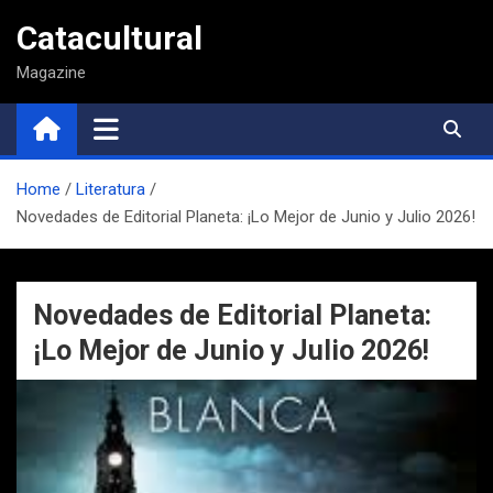
Saltar
Catacultural
al
contenido
Magazine
Home
Literatura
Novedades de Editorial Planeta: ¡Lo Mejor de Junio y Julio 2026!
Novedades de Editorial Planeta:
¡Lo Mejor de Junio y Julio 2026!