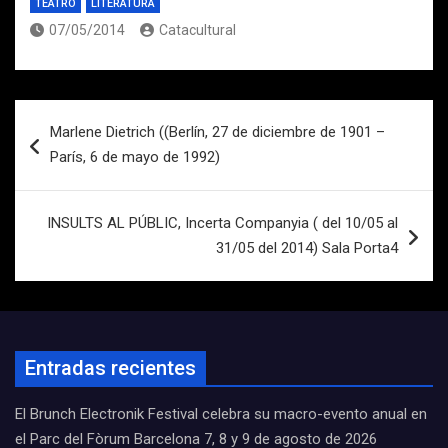
TEATRO
LITERATURA
07/05/2014
Catacultural
Navegación
Marlene Dietrich ((Berlín, 27 de diciembre de 1901 –
de
París, 6 de mayo de 1992)
entradas
INSULTS AL PÚBLIC, Incerta Companyia ( del 10/05 al
31/05 del 2014) Sala Porta4
Entradas recientes
El Brunch Electronik Festival celebra su macro-evento anual en
el Parc del Fòrum Barcelona 7, 8 y 9 de agosto de 2026