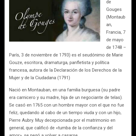
de
Gouges
(Montaub
an,
Francia, 7
de mayo
de 1748 –
París, 3 de noviembre de 1793) es el seudónimo de Marie
Gouze, escritora, dramaturga, panfletista y política
francesa, autora de la Declaración de los Derechos de la
Mujer y de la Ciudadana (1791)
Nació en Montauban, en una familia burguesa (su padre
era carnicero y su madre, hija de un negociante de telas).
Se casó en 1765 con un hombre mayor con el que no fue
feliz, quedando al cabo de un tiempo viuda y con un hijo,
Pierre Aubry. Muy decepcionada por el matrimonio en
general, que calificó de «tumba de la confianza y del
amor», se negó a volver a casarse.