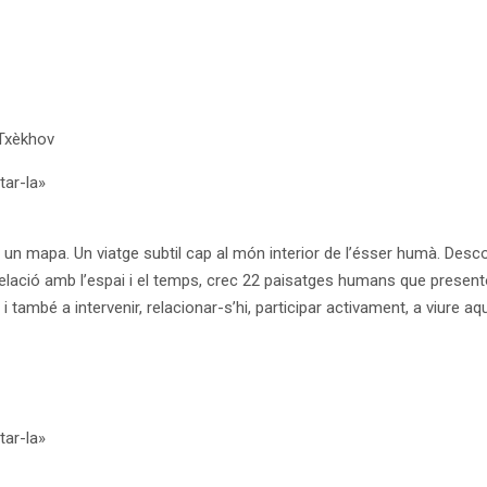
 Txèkhov
tar-la»
ta un mapa. Un viatge subtil cap al món interior de l’ésser humà. De
relació amb l’espai i el temps, crec 22 paisatges humans que prese
també a intervenir, relacionar-s’hi, participar activament, a viure aq
tar-la»