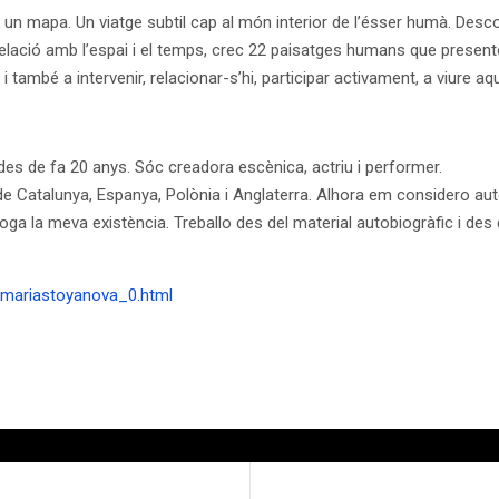
ta un mapa. Un viatge subtil cap al món interior de l’ésser humà. De
relació amb l’espai i el temps, crec 22 paisatges humans que prese
també a intervenir, relacionar-s’hi, participar activament, a viure aq
 des de fa 20 anys. Sóc creadora escènica, actriu i performer.
e Catalunya, Espanya, Polònia i Anglaterra. Alhora em considero aut
rroga la meva existència. Treballo des del material autobiogràfic i d
/mariastoyanova_0.html