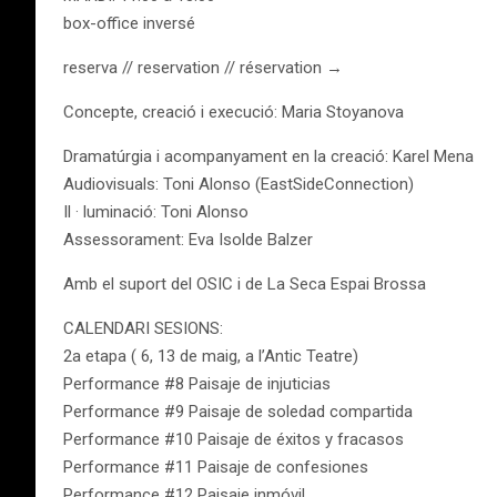
box-office inversé
reserva // reservation // réservation →
Concepte, creació i execució: Maria Stoyanova
Dramatúrgia i acompanyament en la creació: Karel Mena
Audiovisuals: Toni Alonso (EastSideConnection)
Il · luminació: Toni Alonso
Assessorament: Eva Isolde Balzer
Amb el suport del OSIC i de La Seca Espai Brossa
CALENDARI SESIONS:
2a etapa ( 6, 13 de maig, a l’Antic Teatre)
Performance #8 Paisaje de injuticias
Performance #9 Paisaje de soledad compartida
Performance #10 Paisaje de éxitos y fracasos
Performance #11 Paisaje de confesiones
Performance #12 Paisaje inmóvil