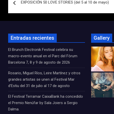
EXPOSICIÓN 50 LOVE STORIES (del 5 al 10 de mayo)
de
entradas
Entradas recientes
Gallery
El Brunch Electronik Festival celebra su
macro-evento anual en el Parc del Fòrum
Barcelona 7, 8 y 9 de agosto de 2026
Rosario, Miguel Ríos, Leire Martínez y otros
grandes artistas se unen al Festival Mar
d’Estiu del 31 de julio al 17 de agosto
El Festival Terramar CaixaBank ha concedido
el Premio Nenúfar by Sala Joiers a Sergio
Dalma.