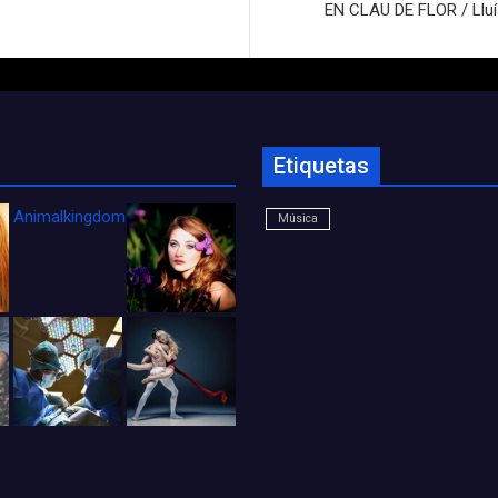
EN CLAU DE FLOR / Lluís 
Etiquetas
Animalkingdom_FichaCine
Música