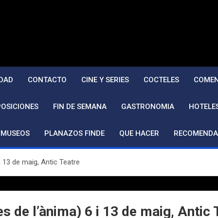
DAD
CONTACTO
CINE Y SERIES
COCTELES
COMEN
POSICIONES
FIN DE SEMANA
GASTRONOMIA
HOTELE
MUSEOS
PLANAZOS FINDE
QUE HACER
RECOMENDA
i 13 de maig, Antic Teatre
s de l’ànima) 6 i 13 de maig, Antic 