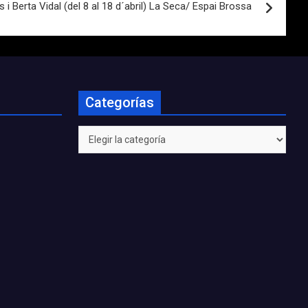
i Berta Vidal (del 8 al 18 d´abril) La Seca/ Espai Brossa
Categorías
Categorías