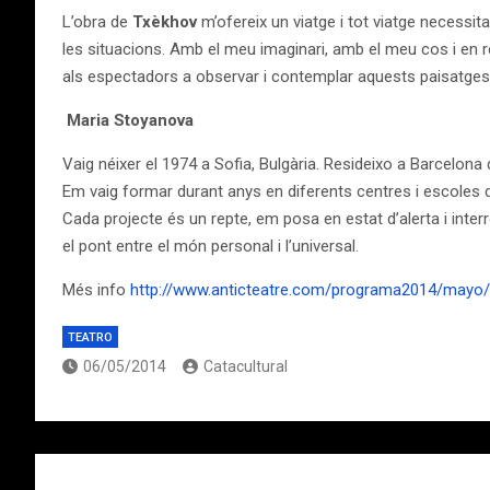
L’obra de
Txèkhov
m’ofereix un viatge i tot viatge necessi
les situacions. Amb el meu imaginari, amb el meu cos i en 
als espectadors a observar i contemplar aquests paisatges i 
Maria Stoyanova
Vaig néixer el 1974 a Sofia, Bulgària. Resideixo a Barcelona
Em vaig formar durant anys en diferents centres i escoles d
Cada projecte és un repte, em posa en estat d’alerta i inte
el pont entre el món personal i l’universal.
Més info
http://www.anticteatre.com/programa2014/mayo
TEATRO
06/05/2014
Catacultural
Navegación