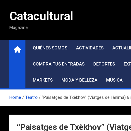
Saltar
al
Catacultural
contenido
Magazine
QUIÉNES SOMOS
ACTIVIDADES
ACTUALI
COMPRA TUS ENTRADAS
DEPORTES
EX
MARKETS
MODA Y BELLEZA
MÚSICA
Home
Teatro
“Paisatges de Txèkhov” (Viatges de l’ànima) 6 
“Paisatges de Txèkhov” (Viatge