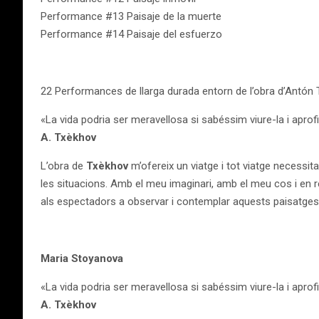
Performance #13 Paisaje de la muerte
Performance #14 Paisaje del esfuerzo
22 Performances de llarga durada entorn de l’obra d’Antón
«La vida podria ser meravellosa si sabéssim viure-la i aprofi
A. Txèkhov
L’obra de
Txèkhov
m’ofereix un viatge i tot viatge necessi
les situacions. Amb el meu imaginari, amb el meu cos i en 
als espectadors a observar i contemplar aquests paisatges i 
Maria Stoyanova
«La vida podria ser meravellosa si sabéssim viure-la i aprofi
A. Txèkhov