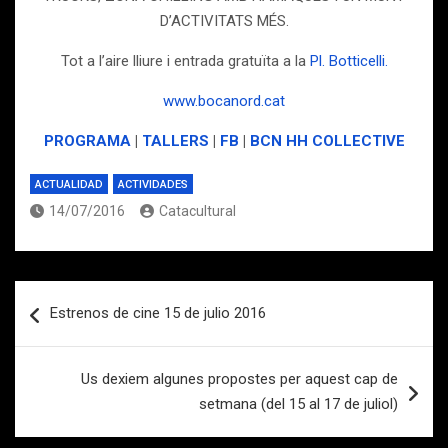
D’ACTIVITATS MÉS.
Tot a l’aire lliure i entrada gratuïta a la
Pl. Botticelli.
www.bocanord.cat
PROGRAMA
|
TALLERS
|
FB
|
BCN HH COLLECTIVE
ACTUALIDAD
ACTIVIDADES
14/07/2016
Catacultural
Navegación
Estrenos de cine 15 de julio 2016
de
entradas
Us dexiem algunes propostes per aquest cap de
setmana (del 15 al 17 de juliol)