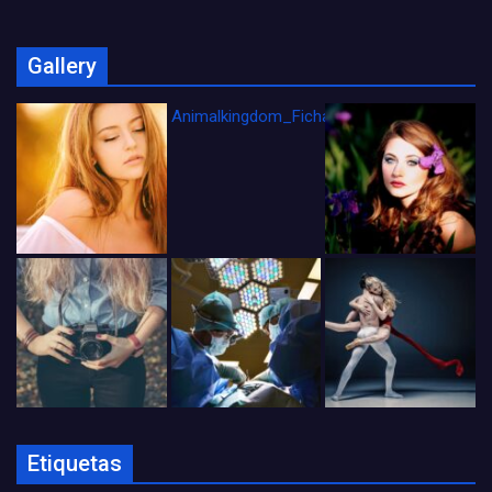
Gallery
Animalkingdom_FichaCine
Etiquetas