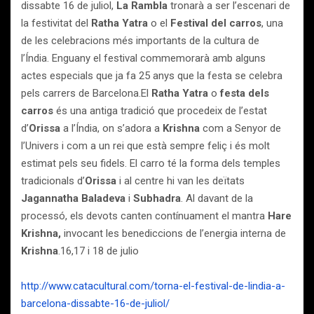
dissabte 16 de juliol,
La Rambla
tronarà a ser l’escenari de
la festivitat del
Ratha Yatra
o el
Festival del carros
, una
de les celebracions més importants de la cultura de
l’Índia. Enguany el festival commemorarà amb alguns
actes especials que ja fa 25 anys que la festa se celebra
pels carrers de Barcelona.El
Ratha Yatra
o
festa dels
carros
és una antiga tradició que procedeix de l’estat
d’
Orissa
a l’Índia, on s’adora a
Krishna
com a Senyor de
l’Univers i com a un rei que està sempre feliç i és molt
estimat pels seu fidels. El carro té la forma dels temples
tradicionals d’
Orissa
i al centre hi van les deïtats
Jagannatha Baladeva
i
Subhadra
. Al davant de la
processó, els devots canten contínuament el mantra
Hare
Krishna,
invocant les benediccions de l’energia interna de
Krishna
.16,17 i 18 de julio
http://www.catacultural.com/torna-el-festival-de-lindia-a-
barcelona-dissabte-16-de-juliol/