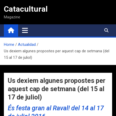
Saltar
Catacultural
al
contenido
Magazine
Home
Actualidad
Us dexiem algunes propostes per aquest cap de setmana (del
15 al 17 de juliol)
Us dexiem algunes propostes per
aquest cap de setmana (del 15 al
17 de juliol)
És festa gran al Raval! del 14 al 17