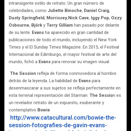
intransigente estilo de retrato. Un gran número de
celebridades, como
Juliette Binoche
,
Daniel Craig
,
Dusty Springfield
,
Morrissey
,
Nick Cave
,
Iggy Pop
,
Ozzy
Osbourne
,
Björk
y
Terry Gilliam
han pasado por delante
de su lente.
Evans
ha aparecido en gran cantidad de
publicaciones de todo el mundo, incluyendo el New York
Times y el El Sunday Times Magazine. En 2015, el Festival
Internacional de Edimburgo, el mayor festival de arte del
mundo, fichó a
Evans
para renovar su imagen visual.
The Session
refleja de forma conmovedora al hombre
detrás de la leyenda. La habilidad de
Evans
para
desenmascarar a sus sujetos se refleja perfectamente en
esta terrenal representación del Starman.
The Sessio
n es
un revelador retrato de un expuesto, exuberante y
contemplativo
Bowie
http://www.catacultural.com/bowie-the-
session-fotografies-de-gavin-evans-