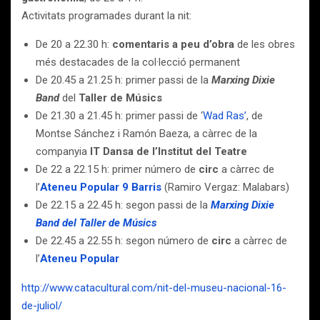
Activitats programades durant la nit:
De 20 a 22.30 h:
comentaris a peu d’obra
de les obres
més destacades de la col·lecció permanent
De 20.45 a 21.25 h: primer passi de la
Marxing Dixie
Band
del
Taller de Músics
De 21.30 a 21.45 h: primer passi de ‘
Wad Ras’
, de
Montse Sánchez i Ramón Baeza, a càrrec de la
companyia
IT Dansa de l’Institut del Teatre
De 22 a 22.15 h: primer número de
circ
a càrrec de
l’
Ateneu Popular 9 Barris
(Ramiro Vergaz: Malabars)
De 22.15 a 22.45 h: segon passi de la
Marxing Dixie
Band del Taller de Músics
De 22.45 a 22.55 h: segon número de
circ
a càrrec de
l’
Ateneu Popular
http://www.catacultural.com/nit-del-museu-nacional-16-
de-juliol/