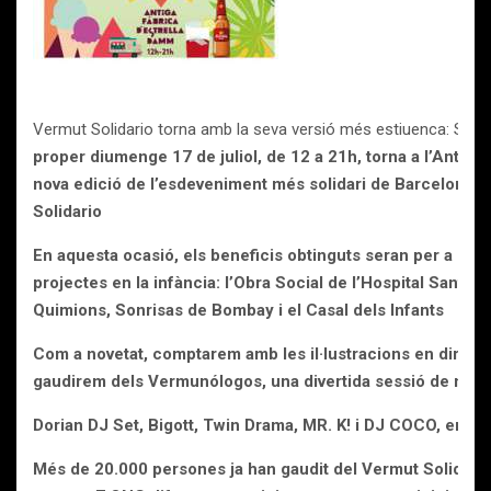
Vermut Solidario torna amb la seva versió més estiuenca: Sum
proper diumenge 17 de juliol, de 12 a 21h, torna a l’Antiga
nova edició de l’esdeveniment més solidari de Barcelona
Solidario
En aquesta ocasió, els beneficis obtinguts seran per a enti
projectes en la infància: l’Obra Social de l’Hospital Sant J
Quimions, Sonrisas de Bombay i el Casal dels Infants
Com a novetat, comptarem amb les il·lustracions en directe
gaudirem
dels Vermunólogos, una divertida sessió de mon
Dorian DJ Set, Bigott, Twin Drama, MR. K! i DJ COCO, entre 
Més de 20.000 persones ja han gaudit del Vermut Solidari