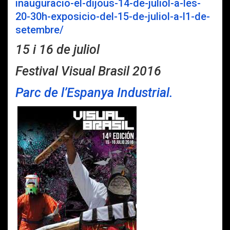
inauguracio-el-dijous-14-de-juliol-a-les-
20-30h-exposicio-del-15-de-juliol-a-l1-de-
setembre/
15 i 16 de juliol
Festival Visual Brasil 2016
Parc de l’Espanya Industrial.