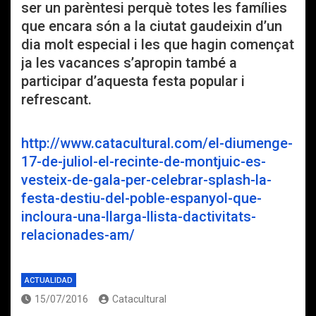
ser un parèntesi perquè totes les famílies
que encara són a la ciutat gaudeixin d’un
dia molt especial i les que hagin començat
ja les vacances s’apropin també a
participar d’aquesta festa popular i
refrescant.
http://www.catacultural.com/el-diumenge-
17-de-juliol-el-recinte-de-montjuic-es-
vesteix-de-gala-per-celebrar-splash-la-
festa-destiu-del-poble-espanyol-que-
incloura-una-llarga-llista-dactivitats-
relacionades-am/
ACTUALIDAD
15/07/2016
Catacultural