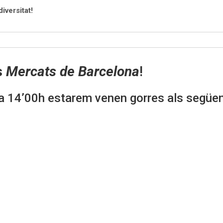
iversitat!
s
Mercats de Barcelona
!
a 14’00h estarem venen gorres als següe