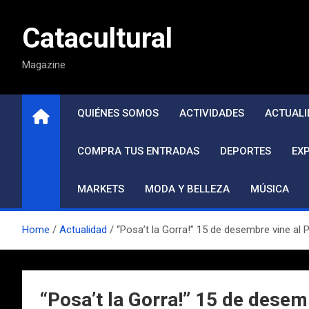
Saltar
al
Catacultural
contenido
Magazine
QUIÉNES SOMOS
ACTIVIDADES
ACTUALI
COMPRA TUS ENTRADAS
DEPORTES
EX
MARKETS
MODA Y BELLEZA
MÚSICA
Home
Actualidad
“Posa’t la Gorra!” 15 de desembre vine a
“Posa’t la Gorra!” 15 de des