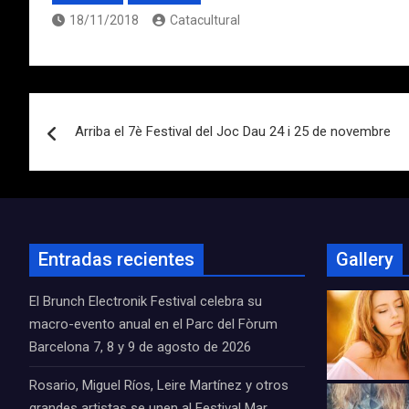
18/11/2018
Catacultural
Navegación
Arriba el 7è Festival del Joc Dau 24 i 25 de novembre
de
entradas
Entradas recientes
Gallery
El Brunch Electronik Festival celebra su
macro-evento anual en el Parc del Fòrum
Barcelona 7, 8 y 9 de agosto de 2026
Rosario, Miguel Ríos, Leire Martínez y otros
grandes artistas se unen al Festival Mar