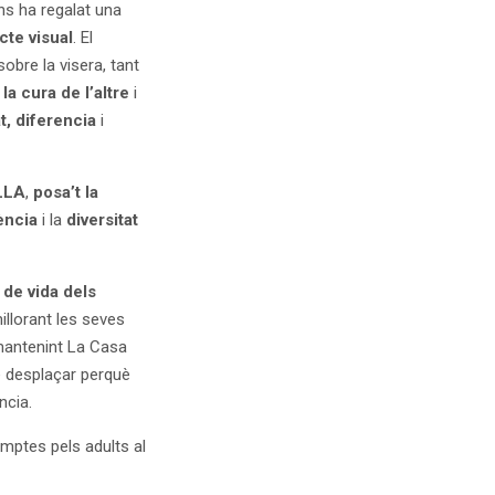
ns ha regalat una
cte visual
. El
sobre la visera, tant
la cura de l’altre
i
at, diferencia
i
LLA
,
posa’t la
ència
i la
diversitat
 de vida dels
millorant les seves
 mantenint La Casa
de desplaçar perquè
ncia.
mptes pels adults al