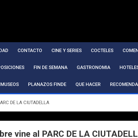
DAD
CONTACTO
CINE Y SERIES
COCTELES
COMEN
POSICIONES
FIN DE SEMANA
GASTRONOMIA
HOTELE
MUSEOS
PLANAZOS FINDE
QUE HACER
RECOMENDA
l PARC DE LA CIUTADELLA
embre vine al PARC DE LA CIUTADEL