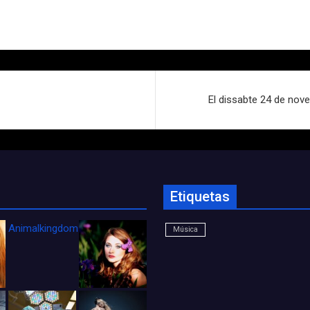
El dissabte 24 de novem
Etiquetas
Animalkingdom_FichaCine
Música