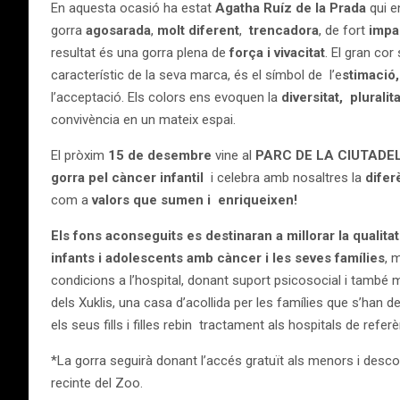
En aquesta ocasió ha estat
Agatha Ruíz de la Prada
qui e
gorra
agosarada
,
molt diferent
,
trencadora
, de fort
impa
resultat és una gorra plena de
força i vivacitat
. El gran cor 
característic de la seva marca, és el símbol de l’e
stimació, 
l’acceptació. Els colors ens evoquen la
diversitat, pluralit
convivència en un mateix espai.
El pròxim
15 de desembre
vine al
PARC DE LA CIUTADE
gorra pel càncer infantil
i celebra amb nosaltres la
difer
com a
valors que sumen i enriqueixen!
Els fons aconseguits es destinaran a millorar la qualitat
infants i adolescents amb càncer i les seves famílies
, 
condicions a l’hospital, donant suport psicosocial i també
dels Xuklis, una casa d’acollida per les famílies que s’han 
els seus fills i filles rebin tractament als hospitals de referè
*La gorra seguirà donant l’accés gratuït als menors i desco
recinte del Zoo.