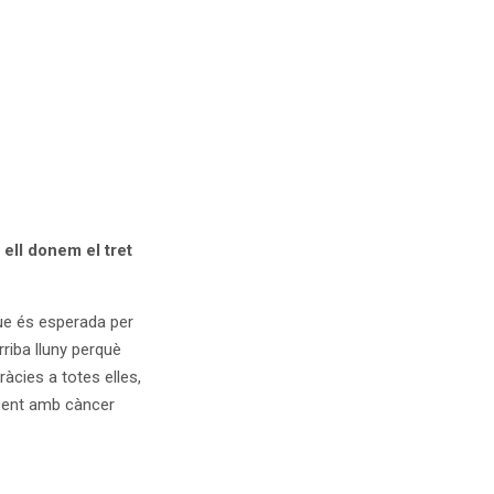
 ell donem el tret
e és esperada per
riba lluny perquè
àcies a totes elles,
scent amb càncer