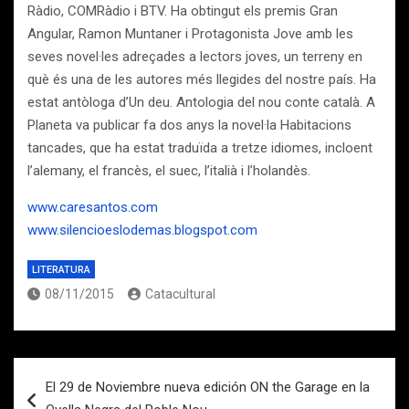
Ràdio, COMRàdio i BTV. Ha obtingut els premis Gran
Angular, Ramon Muntaner i Protagonista Jove amb les
seves novel·les adreçades a lectors joves, un terreny en
què és una de les autores més llegides del nostre país. Ha
estat antòloga d’Un deu. Antologia del nou conte català. A
Planeta va publicar fa dos anys la novel·la Habitacions
tancades, que ha estat traduïda a tretze idiomes, incloent
l’alemany, el francès, el suec, l’italià i l’holandès.
www.caresantos.com
www.silencioeslodemas.blogspot.com
LITERATURA
08/11/2015
Catacultural
Navegación
El 29 de Noviembre nueva edición ON the Garage en la
de