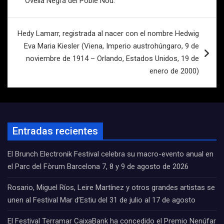
Ovella Negra del Poble Nou.
entradas
Hedy Lamarr, registrada al nacer con el nombre Hedwig
Eva Maria Kiesler (Viena, Imperio austrohúngaro, 9 de
noviembre de 1914 – Orlando, Estados Unidos, 19 de
enero de 2000)
Entradas recientes
El Brunch Electronik Festival celebra su macro-evento anual en
el Parc del Fòrum Barcelona 7, 8 y 9 de agosto de 2026
Rosario, Miguel Ríos, Leire Martínez y otros grandes artistas se
unen al Festival Mar d’Estiu del 31 de julio al 17 de agosto
El Festival Terramar CaixaBank ha concedido el Premio Nenúfar