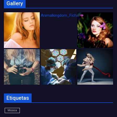
Gallery
Animalkingdom_FichaCine
Etiquetas
Música