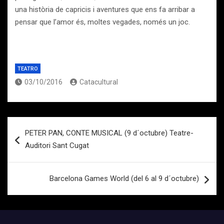
una història de capricis i aventures que ens fa arribar a
pensar que l’amor és, moltes vegades, només un joc.
TEATRO
03/10/2016
Catacultural
Navegación
PETER PAN, CONTE MUSICAL (9 d´octubre) Teatre-
de
Auditori Sant Cugat
entradas
Barcelona Games World (del 6 al 9 d´octubre)