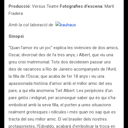
Producció:
Versus Teatre
Fotografies d’escena:
Martí
Fradera
Amb la col·laboració de
Sinopsi
“Quan l’amor és un joc” explica les vivències de dos amics,
Oscar, divorciat des de fa tres anys, i Albert, que viu una
greu crisi matrimonial. Tots dos decideixen passar uns
dies de vacances a Rio de Janeiro acompanyats de l’Avril,
la filla de l’Òscar, que acaba de fer 18 anys i viu una
apassionada història d’amor amb el millor amic del seu
pare, a qui ella anomena Tiet Albert. Les peripècies d’un
pare gelós i indignat, per aconseguir saber qui és qui s’ha
embolicat amb la seva filla, el porten a unes situacions
realment grotesques i ridícules i més quan no sap que es
tracta del seu millor amic. El veí brasiler dels nostres
protagonistes, l’Edivaldo, acabarà d’embolicar la troca en