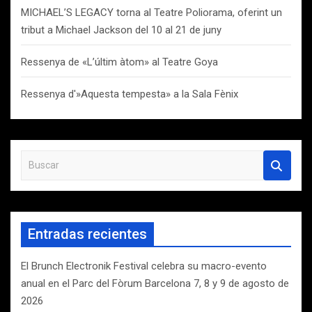
MICHAEL’S LEGACY torna al Teatre Poliorama, oferint un
tribut a Michael Jackson del 10 al 21 de juny
Ressenya de «L’últim àtom» al Teatre Goya
Ressenya d'»Aquesta tempesta» a la Sala Fènix
B
u
s
c
a
Entradas recientes
r
El Brunch Electronik Festival celebra su macro-evento
anual en el Parc del Fòrum Barcelona 7, 8 y 9 de agosto de
2026