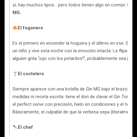
sí, hay muchos tipos… pero todos tienen algo en común:
brin
MG.
El fogonero
Es el primero en encender la hoguera y el último en irse. Se 
un niño y vive esta noche con la emoción intacta. Le flipa la pir
alguien grita “¡ojo con los petardos!”, probablemente sea por é
El coctelero
Siempre aparece con una botella de Gin MG bajo el brazo. No
medidas ni receta escrita: tiene el don de clavar el Gin Tonic p
el
perfect serve
con precisión, hielo en condiciones y el
twist
Básicamente, el culpable de que la verbena sepa (literalmente)
El chef