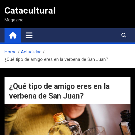
Saltar
Catacultural
al
contenido
Magazine
Home
Actualidad
¿Qué tipo de amigo eres en la verbena de San Juan?
¿Qué tipo de amigo eres en la
verbena de San Juan?