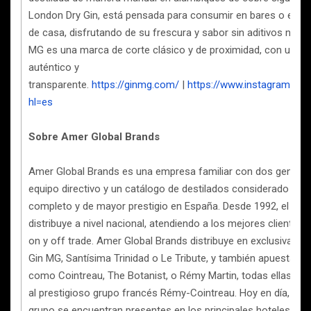
London Dry Gin, está pensada para consumir en bares o en l
de casa, disfrutando de su frescura y sabor sin aditivos ni arti
MG es una marca de corte clásico y de proximidad, con un col
auténtico y
transparente.
https://ginmg.com/
|
https://www.instagram.co
hl=es
Sobre Amer Global Brands
Amer Global Brands es una empresa familiar con dos generac
equipo directivo y un catálogo de destilados considerado co
completo y de mayor prestigio en España. Desde 1992, el gru
distribuye a nivel nacional, atendiendo a los mejores clientes 
on y off trade. Amer Global Brands distribuye en exclusiva 
Gin MG, Santísima Trinidad o Le Tribute, y también apuesta p
como Cointreau, The Botanist, o Rémy Martin, todas ellas per
al prestigioso grupo francés Rémy-Cointreau. Hoy en día, las
grupo se encuentran presentes en los principales hoteles, res