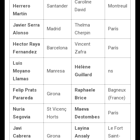
Caroline
Herrero
Santander
Montreuil
David
Martín
Javier Serra
Thelma
Madrid
París
Alonso
Cherpin
Hector Raya
Vincent
Barcelona
París
Fernandez
Zafra
Luis
Hélène
Moyano
Manresa
ns
Guillard
Llamas
Felip Prats
Raphaele
Bagneux
Girona
Parareda
Brice
(France)
Nuria
St Vicenç
Maeva
París
Segovia
Horts
Destombes
Javi
Layina
Le Fort
Cabrera
Girona
Ansaly
Saint-