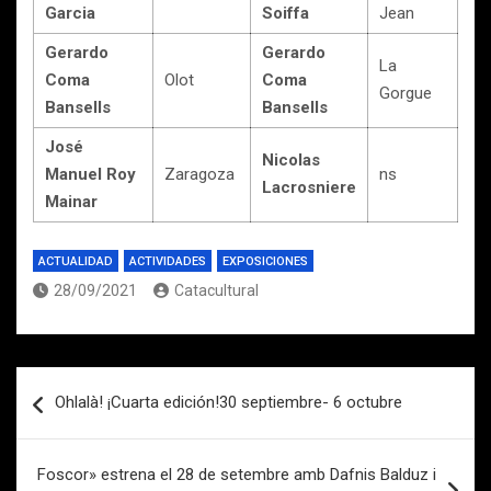
Garcia
Soiffa
Jean
Gerardo
Gerardo
La
Coma
Olot
Coma
Gorgue
Bansells
Bansells
José
Nicolas
Manuel Roy
Zaragoza
ns
Lacrosniere
Mainar
ACTUALIDAD
ACTIVIDADES
EXPOSICIONES
28/09/2021
Catacultural
Navegación
Ohlalà! ¡Cuarta edición!30 septiembre- 6 octubre
de
entradas
Foscor» estrena el 28 de setembre amb Dafnis Balduz i