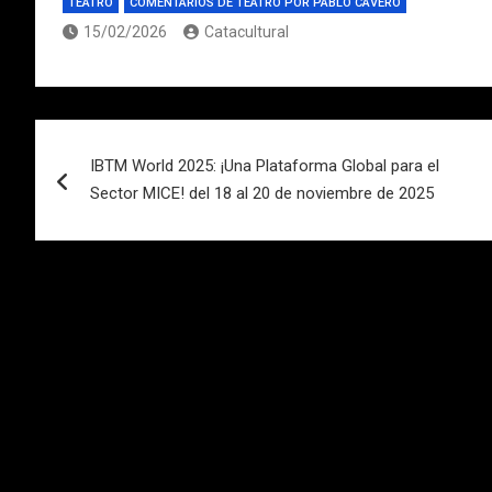
TEATRO
COMENTARIOS DE TEATRO POR PABLO CAVERO
15/02/2026
Catacultural
Navegación
IBTM World 2025: ¡Una Plataforma Global para el
de
Sector MICE! del 18 al 20 de noviembre de 2025
entradas