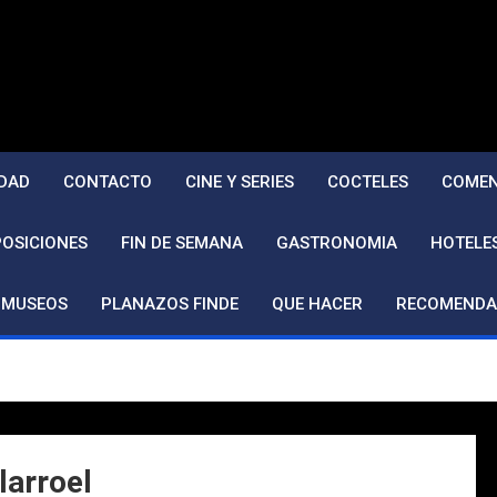
DAD
CONTACTO
CINE Y SERIES
COCTELES
COMEN
POSICIONES
FIN DE SEMANA
GASTRONOMIA
HOTELE
MUSEOS
PLANAZOS FINDE
QUE HACER
RECOMENDA
larroel