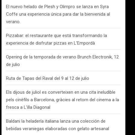
El nuevo helado de Plesh y Olimpro se lanza en Syra
Coffe una experiencia única para dar la bienvenida al
verano.
Pizzabar: el restaurante que está transformando la
experiencia de disfrutar pizzas en L’Empordà
Opening de la temporada de verano Brunch Electronik, 12
de julio
Ruta de Tapas del Raval del 9 al 12 de julio
Els dijous de juliol es converteixen en una cita ineludible
pels cinèfils a Barcelona, gràcies al retorn del cinema a la
fresca a L’illa Diagonal
Baldani la heladería italiana lanza una colección de
bebidas veraniegas elaboradas con gelato artesanal