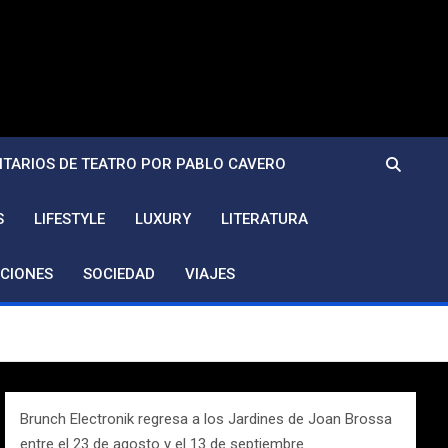
TARIOS DE TEATRO POR PABLO CAVERO
S
LIFESTYLE
LUXURY
LITERATURA
CIONES
SOCIEDAD
VIAJES
Brunch Electronik regresa a los Jardines de Joan Brossa
entre el 23 de agosto y el 13 de septiembre