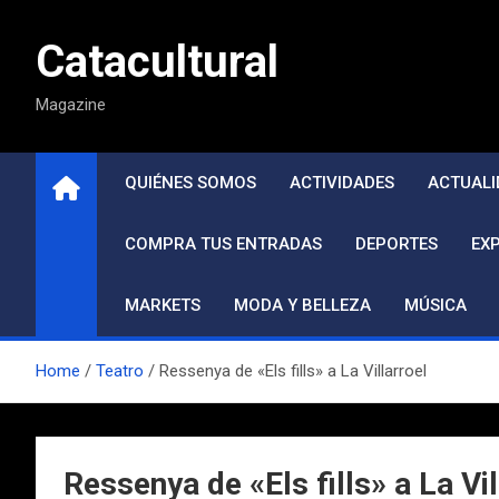
Saltar
al
Catacultural
contenido
Magazine
QUIÉNES SOMOS
ACTIVIDADES
ACTUALI
COMPRA TUS ENTRADAS
DEPORTES
EX
MARKETS
MODA Y BELLEZA
MÚSICA
Home
Teatro
Ressenya de «Els fills» a La Villarroel
Ressenya de «Els fills» a La Vil