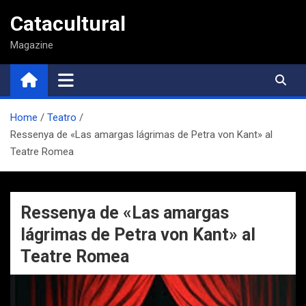
Saltar
Catacultural
al
contenido
Magazine
Home
Teatro
Ressenya de «Las amargas lágrimas de Petra von Kant» al
Teatre Romea
Ressenya de «Las amargas
lágrimas de Petra von Kant» al
Teatre Romea