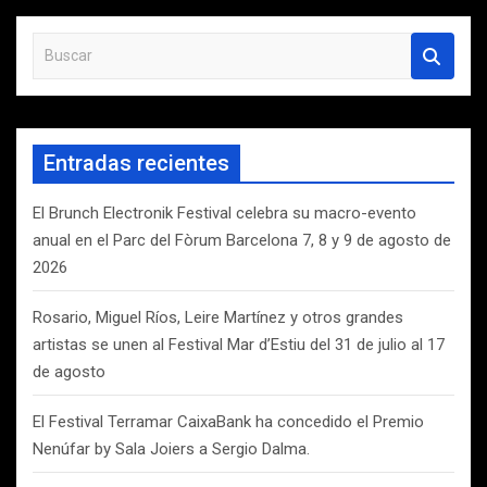
B
u
s
c
a
Entradas recientes
r
El Brunch Electronik Festival celebra su macro-evento
anual en el Parc del Fòrum Barcelona 7, 8 y 9 de agosto de
2026
Rosario, Miguel Ríos, Leire Martínez y otros grandes
artistas se unen al Festival Mar d’Estiu del 31 de julio al 17
de agosto
El Festival Terramar CaixaBank ha concedido el Premio
Nenúfar by Sala Joiers a Sergio Dalma.