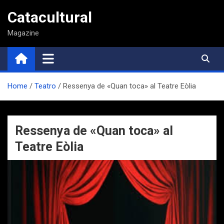
Saltar
Catacultural
al
contenido
Magazine
Home
Teatro
Ressenya de «Quan toca» al Teatre Eòlia
Ressenya de «Quan toca» al
Teatre Eòlia