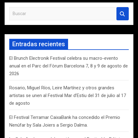
B
u
s
c
a
Entradas recientes
r
El Brunch Electronik Festival celebra su macro-evento
anual en el Parc del Fòrum Barcelona 7, 8 y 9 de agosto de
2026
Rosario, Miguel Ríos, Leire Martínez y otros grandes
artistas se unen al Festival Mar d’Estiu del 31 de julio al 17
de agosto
El Festival Terramar CaixaBank ha concedido el Premio
Nenúfar by Sala Joiers a Sergio Dalma.