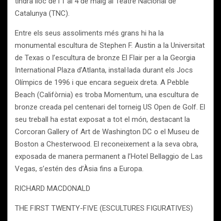
tindrà lloc de l’1 al 4 de maig al Teatre Nacional de
Catalunya (TNC).
Entre els seus assoliments més grans hi ha la
monumental escultura de Stephen F. Austin a la Universitat
de Texas o l’escultura de bronze El Flair per a la Georgia
International Plaza d’Atlanta, instal·lada durant els Jocs
Olímpics de 1996 i que encara segueix dreta. A Pebble
Beach (Califòrnia) es troba Momentum, una escultura de
bronze creada pel centenari del torneig US Open de Golf. El
seu treball ha estat exposat a tot el món, destacant la
Corcoran Gallery of Art de Washington DC o el Museu de
Boston a Chesterwood. El reconeixement a la seva obra,
exposada de manera permanent a l’Hotel Bellaggio de Las
Vegas, s’estén des d’Àsia fins a Europa.
RICHARD MACDONALD
THE FIRST TWENTY-FIVE (ESCULTURES FIGURATIVES)