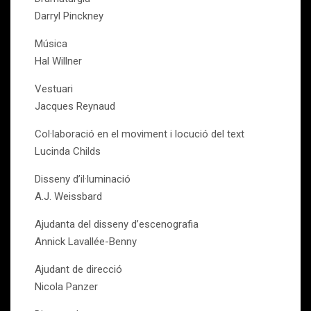
Darryl Pinckney
Música
Hal Willner
Vestuari
Jacques Reynaud
Col·laboració en el moviment i locució del text
Lucinda Childs
Disseny d’il·luminació
A.J. Weissbard
Ajudanta del disseny d’escenografia
Annick Lavallée-Benny
Ajudant de direcció
Nicola Panzer