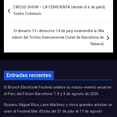
Navegación
CIRCUS SHOW – LA CENICIENTA (desde el 6 de juliol)
de
Teatre Coliseum
entradas
El dimarts 13 i dimecres 14 de juny esdevindrà la 38a
edició del Trofeu Internacional Ciutat de Barcelona de
Natació
Entradas recientes
El Brunch Electronik Festival celebra su macro-evento anual en
el Parc del Fòrum Barcelona 7, 8 y 9 de agosto de 2026
Rosario, Miguel Ríos, Leire Martínez y otros grandes artistas se
unen al Festival Mar d’Estiu del 31 de julio al 17 de agosto