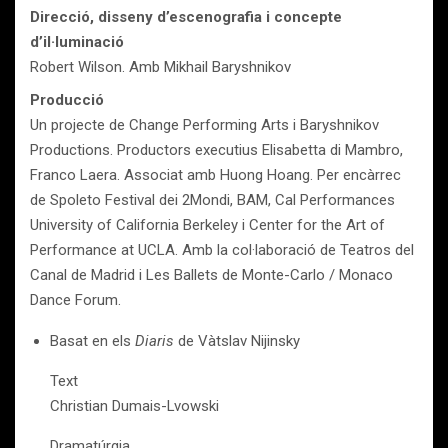
Direcció, disseny d’escenografia i concepte
d’il·luminació
Robert Wilson. Amb Mikhail Baryshnikov
Producció
Un projecte de Change Performing Arts i Baryshnikov
Productions. Productors executius Elisabetta di Mambro,
Franco Laera. Associat amb Huong Hoang. Per encàrrec
de Spoleto Festival dei 2Mondi, BAM, Cal Performances
University of California Berkeley i Center for the Art of
Performance at UCLA. Amb la col·laboració de Teatros del
Canal de Madrid i Les Ballets de Monte-Carlo / Monaco
Dance Forum.
Basat en els
Diaris
de Vàtslav Nijinsky
Text
Christian Dumais-Lvowski
Dramatúrgia