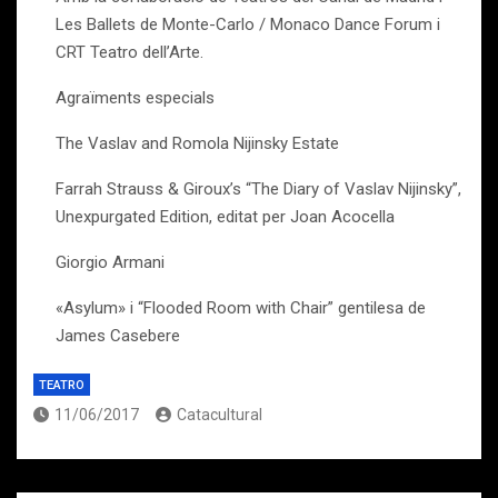
Les Ballets de Monte-Carlo / Monaco Dance Forum i
CRT Teatro dell’Arte.
Agraïments especials
The Vaslav and Romola Nijinsky Estate
Farrah Strauss & Giroux’s “The Diary of Vaslav Nijinsky”,
Unexpurgated Edition, editat per Joan Acocella
Giorgio Armani
«Asylum» i “Flooded Room with Chair” gentilesa de
James Casebere
TEATRO
11/06/2017
Catacultural