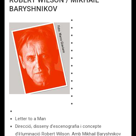
ROBERT WILSON / MIKHAIL
BARYSHNIKOV
Letter to a Man
Direcció, disseny d’escenografia i concepte
d’il·luminació Robert Wilson. Amb Mikhail Baryshnikov