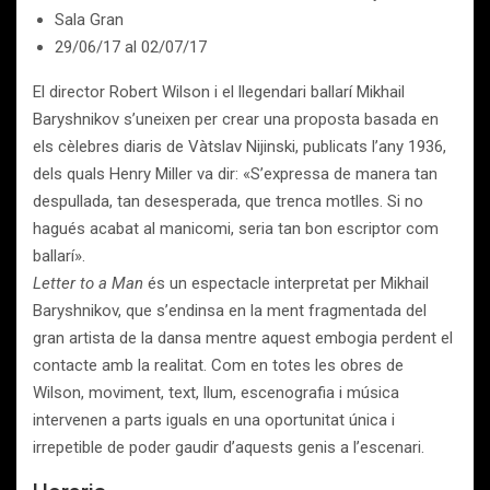
Sala Gran
29/06/17
al
02/07/17
El director Robert Wilson i el llegendari ballarí Mikhail
Baryshnikov s’uneixen per crear una proposta basada en
els cèlebres diaris de Vàtslav Nijinski, publicats l’any 1936,
dels quals Henry Miller va dir: «S’expressa de manera tan
despullada, tan desesperada, que trenca motlles. Si no
hagués acabat al manicomi, seria tan bon escriptor com
ballarí».
Letter to a Man
és un espectacle interpretat per Mikhail
Baryshnikov, que s’endinsa en la ment fragmentada del
gran artista de la dansa mentre aquest embogia perdent el
contacte amb la realitat. Com en totes les obres de
Wilson, moviment, text, llum, escenografia i música
intervenen a parts iguals en una oportunitat única i
irrepetible de poder gaudir d’aquests genis a l’escenari.