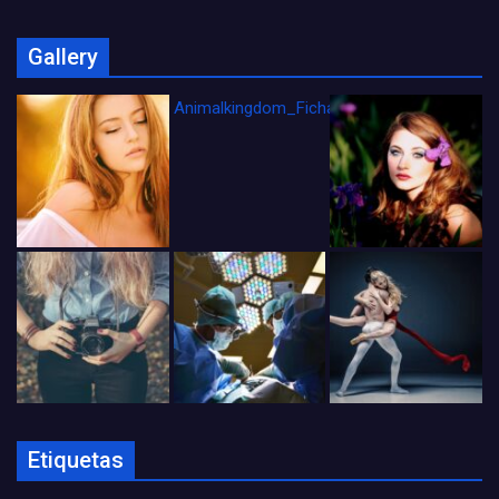
Gallery
Animalkingdom_FichaCine
Etiquetas