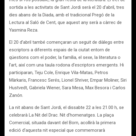
sortida a les activitats de Sant Jordi serà el 20 d’abril, tres
dies abans de la Diada, amb el tradicional Pregó de la
Lectura al Saló de Cent, que aquest any serà a càrrec de
Yasmina Reza.
El 20 d’abril també començaran un seguit de diàlegs entre
escriptors a diferents espais de la ciutat entorn de
qüestions com el poder, la família, el sexe, la literatura o
l’art, així com una taula rodona d’escriptors emergents. Hi
participaran, Teju Cole, Enrique Vila-Matas, Petros
Màrkaris, Francesc Serés, Lionel Shriver, Empar Moliner, Siri
Hustvedt, Gabriela Wiener, Sara Mesa, Max Besora i Carlos
Zanón.
La nit abans de Sant Jordi, el dissabte 22 a les 21.00 h, se
celebrarà La Nit del Drac. Nit d’homenatges. La plaça
Comercial, situada davant del Born, acollirà la primera
edició d’aquesta nit especial que commemorarà