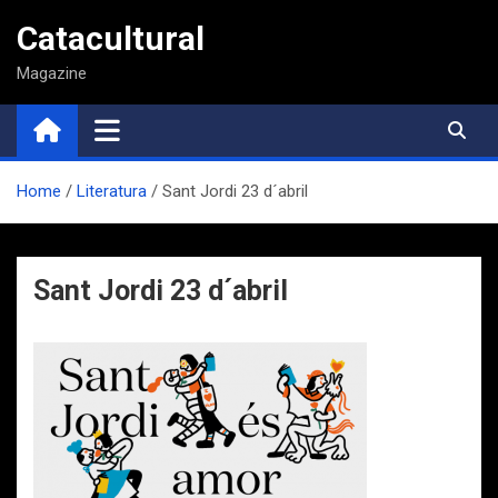
Saltar
Catacultural
al
contenido
Magazine
Home
Literatura
Sant Jordi 23 d´abril
Sant Jordi 23 d´abril