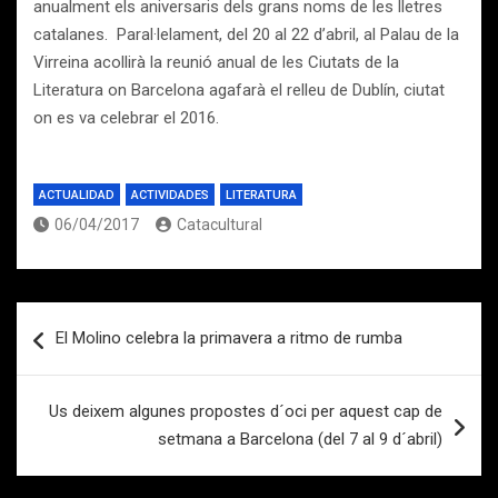
anualment els aniversaris dels grans noms de les lletres
catalanes. Paral·lelament, del 20 al 22 d’abril, al Palau de la
Virreina acollirà la reunió anual de les Ciutats de la
Literatura on Barcelona agafarà el relleu de Dublín, ciutat
on es va celebrar el 2016.
ACTUALIDAD
ACTIVIDADES
LITERATURA
06/04/2017
Catacultural
Navegación
El Molino celebra la primavera a ritmo de rumba
de
entradas
Us deixem algunes propostes d´oci per aquest cap de
setmana a Barcelona (del 7 al 9 d´abril)