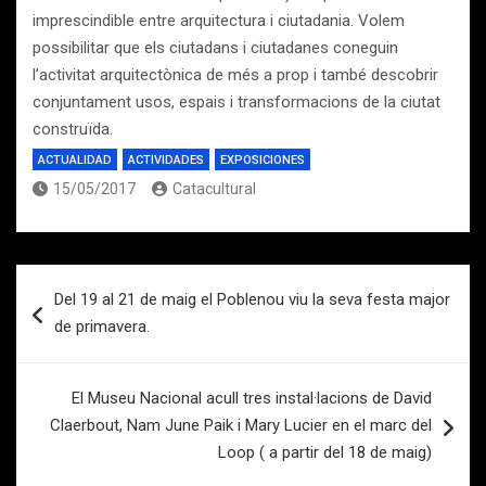
imprescindible entre arquitectura i ciutadania. Volem
possibilitar que els ciutadans i ciutadanes coneguin
l’activitat arquitectònica de més a prop i també descobrir
conjuntament usos, espais i transformacions de la ciutat
construïda.
ACTUALIDAD
ACTIVIDADES
EXPOSICIONES
15/05/2017
Catacultural
Navegación
Del 19 al 21 de maig el Poblenou viu la seva festa major
de
de primavera.
entradas
El Museu Nacional acull tres instal·lacions de David
Claerbout, Nam June Paik i Mary Lucier en el marc del
Loop ( a partir del 18 de maig)