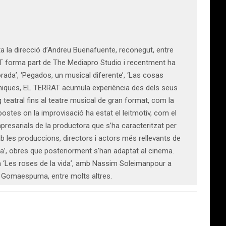
a la direcció d’Andreu Buenafuente, reconegut, entre
AT forma part de The Mediapro Studio i recentment ha
orada’, ‘Pegados, un musical diferente’, ‘Las cosas
scèniques, EL TERRAT acumula experiència des dels seus
g teatral fins al teatre musical de gran format, com la
stes on la improvisació ha estat el leitmotiv, com el
esarials de la productora que s’ha caracteritzat per
amb les produccions, directors i actors més rellevants de
da’, obres que posteriorment s’han adaptat al cinema.
a ‘Les roses de la vida’, amb Nassim Soleimanpour a
c Gomaespuma, entre molts altres.