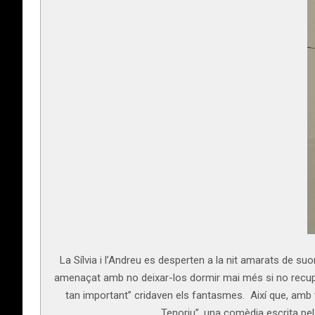
La Sílvia i l’Andreu es desperten a la nit amarats de su
amenaçat amb no deixar-los dormir mai més si no recuper
tan important” cridaven els fantasmes. Així que, amb t
Tenoriu”, una comèdia escrita pel