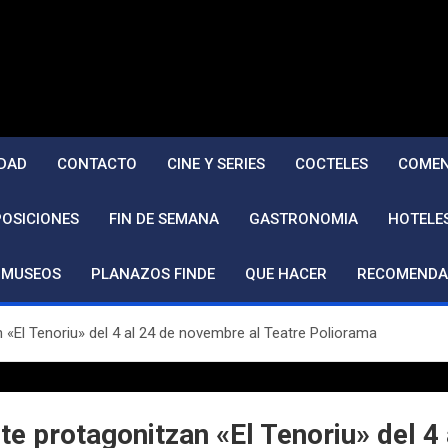
DAD
CONTACTO
CINE Y SERIES
COCTELES
COMEN
POSICIONES
FIN DE SEMANA
GASTRONOMIA
HOTELE
MUSEOS
PLANAZOS FINDE
QUE HACER
RECOMENDA
n «El Tenoriu» del 4 al 24 de novembre al Teatre Poliorama
nte protagonitzan «El Tenoriu» del 4