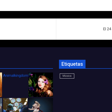
El 24
Etiquetas
Animalkingdom_FichaCine
Música