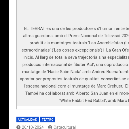
EL TERRAT és una de les productores d’humor i entreten
altres guardons, amb el Premi Nacional de Televisió 20
produït els muntatges teatrals ‘Las Asambleístas (Las
extraordinarias’ (‘Les coses excepcionals’) i ‘La Gran O
inicis. Al llarg de tota la seva trajectòria s’ha especia
producció internacional de ‘Sister Act’, una coproducció
muntatge de ‘Nadie Sabe Nada’ amb Andreu Buenafuente i
apostar per propostes teatrals de qualitat, convertint-se a
l’escena nacional com el muntatge de Marc Crehuet, ‘El r
També ha col·laborat amb Alberto San Juan en el monòle
‘White Rabbit Red Rabbit’, amb Marc
ACTUALIDAD
TEATRO
26/10/2024
Catacultural