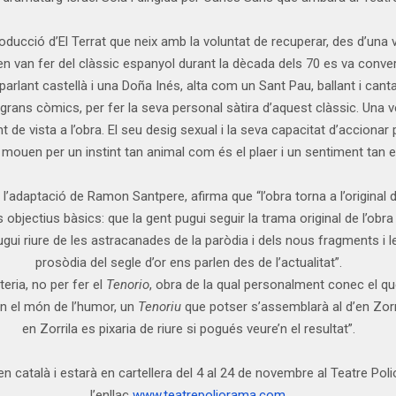
oducció d’El Terrat que neix amb la voluntat de recuperar, des d’una 
en van fer del clàssic espanyol durant la dècada dels 70 es va conver
arlant castellà i una Doña Inés, alta com un Sant Pau, ballant i canta
rans còmics, per fer la seva personal sàtira d’aquest clàssic. Una v
 de vista a l’obra. El seu desig sexual i la seva capacitat d’accio
mouen per un instint tan animal com és el plaer i un sentiment tan e
l’adaptació de Ramon Santpere, afirma que “l’obra torna a l’original de
objectius bàsics: que la gent pugui seguir la trama original de l’obr
i riure de les astracanades de la paròdia i dels nous fragments i le
prosòdia del segle d’or ens parlen des de l’actualitat”.
teria, no per fer el
Tenorio
, obra de la qual personalment conec el qu
 en el món de l’humor, un
Tenoriu
que potser s’assemblarà al d’en Zorri
en Zorrila es pixaria de riure si pogués veure’n el resultat”.
en català i estarà en cartellera del 4 al 24 de novembre al Teatre Pol
l’enllaç
www.teatrepoliorama.com
.