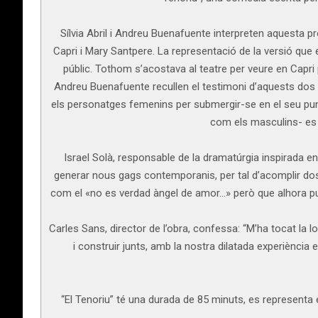
Sílvia Abril i Andreu Buenafuente interpreten aquesta pr
Capri i Mary Santpere. La representació de la versió que 
públic. Tothom s’acostava al teatre per veure en Capri p
Andreu Buenafuente recullen el testimoni d’aquests dos g
els personatges femenins per submergir-se en el seu punt
com els masculins- es 
Israel Solà, responsable de la dramatúrgia inspirada en 
generar nous gags contemporanis, per tal d’acomplir dos 
com el «no es verdad àngel de amor…» però que alhora pugu
Carles Sans, director de l’obra, confessa: “M’ha tocat la lo
i construir junts, amb la nostra dilatada experiència
“El Tenoriu” té una durada de 85 minuts, es representa 