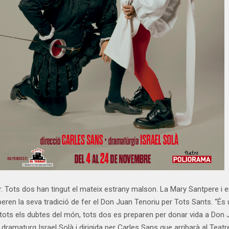
or. Tots dos han tingut el mateix estrany malson. La Mary Santpere i 
en la seva tradició de fer el Don Juan Tenoriu per Tots Sants. “És 
ots els dubtes del món, tots dos es preparen per donar vida a Don Ju
 dramaturg Israel Solà i dirigida per Carles Sans que arribarà al Tea