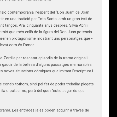
visió contemporània, l’esperit del “Don Juan” de Joan
tir en una tradició per Tots Sants, amb un gran èxit de
nt tangos. Ara, cinquanta anys després, Sílvia Abril i
ersió que més enllà de la figura del Don Juan potencia
nar prenen protagonisme mostrant uns personatges que -
levat com és l’amor.
 Zorrilla per rescatar episodis de la trama original i
a i gaudir de la bellesa d’alguns passatges memorables
s noves situacions còmiques que imitant l’escriptura i
e coneix tothom, sinó pel fet de poder treballar plegats
lla o potser no, però del que n’estic segur és que
iorama. Les entrades ja es poden adquirir a través de