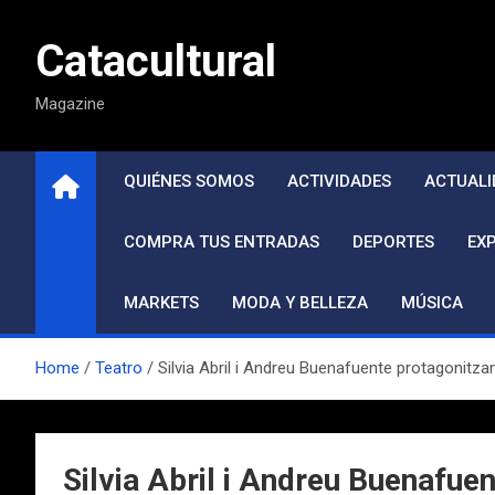
Saltar
al
Catacultural
contenido
Magazine
QUIÉNES SOMOS
ACTIVIDADES
ACTUALI
COMPRA TUS ENTRADAS
DEPORTES
EX
MARKETS
MODA Y BELLEZA
MÚSICA
Home
Teatro
Silvia Abril i Andreu Buenafuente protagonitza
Silvia Abril i Andreu Buenafue