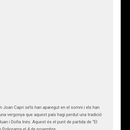
en Joan Capri se’ls han aparegut en el somni i els han
una vergonya que aquest país hagi perdut una tradició
an i Doña Inés. Aquest és el punt de partida de “El
tre Poliorama el 4 de novembre.