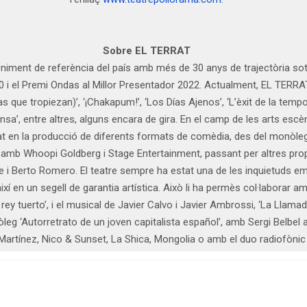
Sobre EL TERRAT
iment de referència del país amb més de 30 anys de trajectòria sot
20 i el Premi Ondas al Millor Presentador 2022. Actualment, EL TERR
 que tropiezan)’, ‘¡Chakapum!’, ‘Los Días Ajenos’, ‘L’èxit de la temp
fensa’, entre altres, alguns encara de gira. En el camp de les arts e
litzat en la producció de diferents formats de comèdia, des del monòle
 amb Whoopi Goldberg i Stage Entertainment, passant per altres propo
 Berto Romero. El teatre sempre ha estat una de les inquietuds empr
ixí en un segell de garantia artística. Això li ha permès col·laborar 
ey tuerto’, i el musical de Javier Calvo i Javier Ambrossi, ‘La Llama
g ‘Autorretrato de un joven capitalista español’, amb Sergi Belbel 
 Martínez, Nico & Sunset, La Shica, Mongolia o amb el duo radiofòni