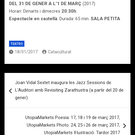
DEL 31 DE GENER A L’1 DE MARÇ
(2017)
Horari: Dimarts i dimecres
20:30h
.
Espectacle en castellà
.
Durada: 65 min.
SALA PETITA
TEATRO
18/01/2017
Catacultural
Navegación
Joan Vidal Sextet inaugura les Jazz Sessions de
de
L’Auditori amb Revisiting Zarathustra (a partir del 20 de
entradas
gener)
UtopiaMarkets Poesia: 17, 18 i 19 de març 2017,
UtopiaMarkets Photo: 24, 25 i 26 de març 2017,
UtopiaMarkets Il·lustració: Tardor 2017