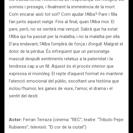
somnis i presagis, i finalment la imminència de la mort.
Com encarar això tot sol? Com ajudar l’Alba? Pare i filla
fan junts aquest viatge. Fins al final, quan l’Alba mor. El
pare, però, no se sentirà mai vençut. Sabrà que ha estat
l’Alba qui ha passat per la malaltia, i no la malaltia per ella.
D’ara endavant, l’Alba l’omplirà de força i d’orgull. Malgrat el
dolor de la pèrdua. És infreqüent que un personatge
masculí despulli sentiments relatius a la paternitat i la
tendresa cap a un fill. Aquest és el procés interior que
expressa el monòleg. El repte d’aquest format és mantenir
l’atenció emocional del públic, escoltant una història que
inclou l’humor, les ganes de viure, l’amor, el drama i el
sentit del destí.
Actor:
Ferran Terraza (cinema: “REC”; teatre: “Tributo Pepe
Rubianes”; televisió: “El cor de la ciutat”)