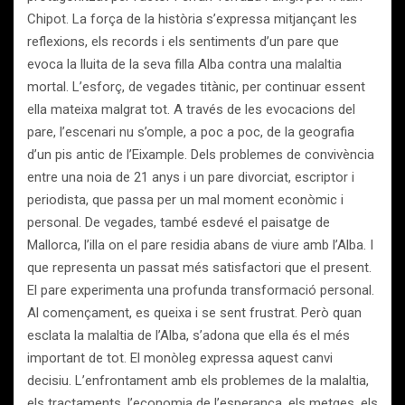
Chipot. La força de la història s’expressa mitjançant les
reflexions, els records i els sentiments d’un pare que
evoca la lluita de la seva filla Alba contra una malaltia
mortal. L’esforç, de vegades titànic, per continuar essent
ella mateixa malgrat tot. A través de les evocacions del
pare, l’escenari nu s’omple, a poc a poc, de la geografia
d’un pis antic de l’Eixample. Dels problemes de convivència
entre una noia de 21 anys i un pare divorciat, escriptor i
periodista, que passa per un mal moment econòmic i
personal. De vegades, també esdevé el paisatge de
Mallorca, l’illa on el pare residia abans de viure amb l’Alba. I
que representa un passat més satisfactori que el present.
El pare experimenta una profunda transformació personal.
Al començament, es queixa i se sent frustrat. Però quan
esclata la malaltia de l’Alba, s’adona que ella és el més
important de tot. El monòleg expressa aquest canvi
decisiu. L’enfrontament amb els problemes de la malaltia,
els tractaments, l’economia de l’esperança, els metges, els