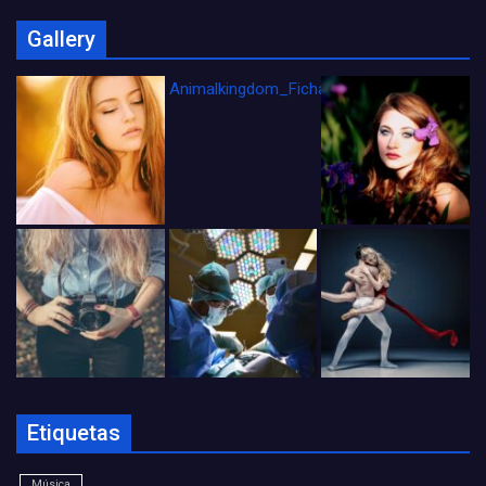
Gallery
Animalkingdom_FichaCine
Etiquetas
Música