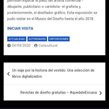
permiten explicar el paso del artista comercial -
dibujante, publicitario o cartelista- el grafista y,
posteriormente, el diseñador gráfico. Esta exposición se
pudo visitar en el Museo del Diseño hasta el año 2018.
INICIAR VISITA
ACTUALIDAD
ACTIVIDADES
EXPOSICIONES
04/04/2020
Catacultural
Navegación
Un viaje por la historia del vestido. Una selección de
de
libros digitalizados
entradas
Revistas de diseño gratuitas – #quedateEncasa