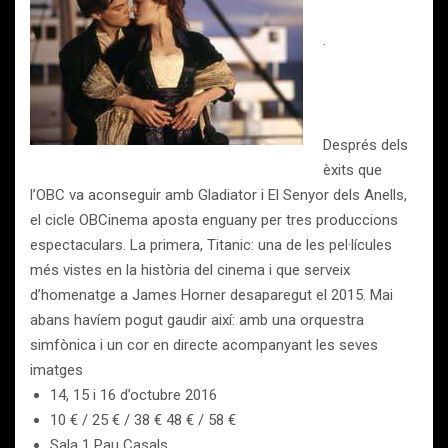
.
Després dels
èxits que
l’OBC va aconseguir amb Gladiator i El Senyor dels Anells,
el cicle OBCinema aposta enguany per tres produccions
espectaculars. La primera, Titanic: una de les pel·lícules
més vistes en la història del cinema i que serveix
d’homenatge a James Horner desaparegut el 2015. Mai
abans havíem pogut gaudir així: amb una orquestra
simfònica i un cor en directe acompanyant les seves
imatges
14, 15 i 16 d’octubre 2016
10 € / 25 € / 38 € 48 € / 58 €
Sala 1 Pau Casals