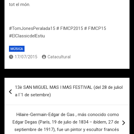
tot el món.
#TomJonesPeralada15 # FIMCP2015 # FIMCP15
#ElClassicdelEstiu
MÚSICA
17/07/2015
Catacultural
Navegación
13è SAN MIGUEL MAS I MAS FESTIVAL (del 28 de juliol
de
a l´1 de setembre)
entradas
Hilaire-Germain-Edgar de Gas , más conocido como
Edgar Degas (París, 19 de julio de 1834 – ibídem, 27 de
septiembre de 1917), fue un pintor y escultor francés