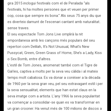
gira 2015 inclogui festivals com el de Peralada “als
festivals, hi ha moltes persones que et veuen per primer
cop, cosa que sempre és bona.” Als seus 75 anys diu que
es diverteix damunt de l’escenari cantant amb naturalitat..
sense traves.
El seu espectacle Tom Jons Live omplirà la nit
empordanesa amb les cançons més populars del seu
repertori com Delilah, It’s Not Unusual, What’s New
Pussycat, Green, Green Grass of Home, She’s a Lady, Kiss
o Sex Bomb, entre d’altres.
L’estil de Tom Jones, anomenat també com el Tigre de
Gal·les, captiva a molts per la seva veu càlida i al mateix
temps molt cabalosa. Es va donar a conèixer a la dècada
de 1960 per la seva gran veu, pel seu extravagant estil i per
la seva sensualitat, elements que han estat claus en la
seva imatge com a artista. L’any 1966 la seva popularitat
va començar a consolidar-se quan es va transformar en
un gran crooner. Ha venut més de 100 milions de discos a